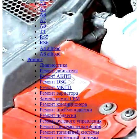
A4
A5
A6
A7
A8
TT
RS5
RS6
A4 allroad
A6 allroad
Ремонт
Диагностика
Ремонт двигателя
Ремонт АКПП
Ремонт DSG
Ремонт МКПП
Ремонт вариатора
Замена ремня ГРМ
Ремонт кондиционера
Ремонт пневмоподвески
Ремонт подвески
Ремонт рулевого управления
Ремонт системы охлаждения
Ремонт топливной системы
Ремонт тормозной системы