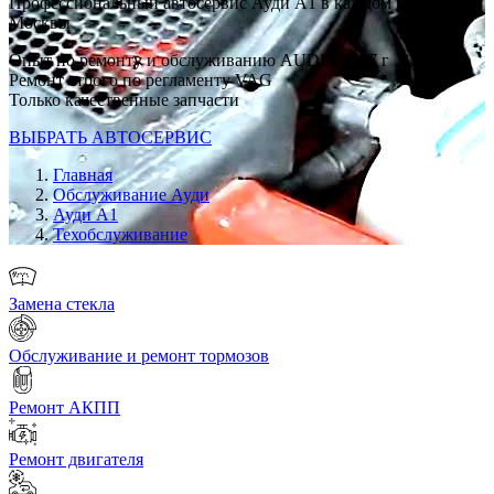
Профессиональный автосервис Ауди А1 в каждом районе
Москвы
Опыт по ремонту и обслуживанию AUDI с 2007 г
Ремонт строго по регламенту VAG
Только качественные запчасти
ВЫБРАТЬ АВТОСЕРВИС
Главная
Обслуживание Ауди
Ауди А1
Техобслуживание
Замена стекла
Обслуживание и ремонт тормозов
Ремонт АКПП
Ремонт двигателя