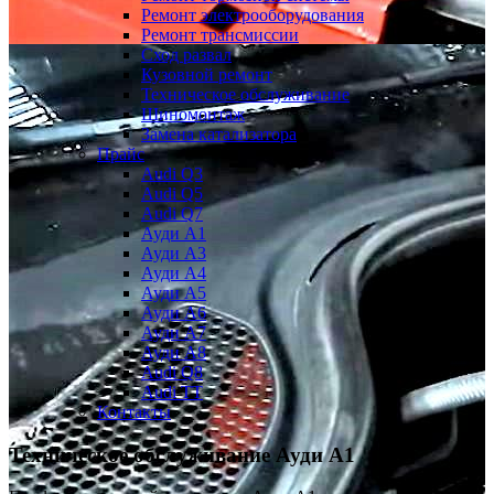
Ремонт электрооборудования
Ремонт трансмиссии
Сход развал
Кузовной ремонт
Техническое обслуживание
Шиномонтаж
Замена катализатора
Прайс
Audi Q3
Audi Q5
Audi Q7
Ауди А1
Ауди А3
Ауди А4
Ауди A5
Ауди А6
Ауди А7
Ауди A8
Audi Q8
Audi TT
Контакты
Техническое обслуживание
Ауди А1