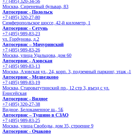
+7 (495) 320-34-56
Москва, Сиреневый бульвар, 83
Автосервис - Подольск
+7 (495) 320-27-80
Симферопольское шоссе, 42-й километр, 1
Автосервис - Сетунь
+7 (495) 989-83-23
ул. Горбунова, д.2
Автосервис – Мичуринский
+7 (495) 989-83-26
Москва, улица Удальцова, дом 60
Автосервис - Азовская
+7 (495) 989-83-13
Москва, Азовская ул., 24, корп. 3, подземный паркинг, этаж -1
Автосервис - Медведково
+7 (495) 989-83-19
Москва, Староватутинский пр., 12 стр 3, въезд с ул.
Енисейская
Автосервис - Видное
+7 (495) 320-27-38
Видное, Белокаменное ш., 5Б
Автосервис – Тушино в СЗАО
+7 (495) 989-83-25
Москва, улица Свободы, дом 35, строение 9
Автосервис - Очаково