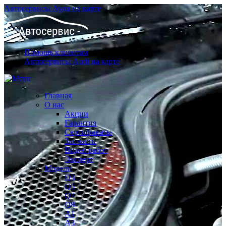
Автосервисы Ауди на карте
Помощь клиентам
Автосервисы Audi на карте
Главная
О нас
Акции
Гарантия
Сертификаты
Запчасти
Видео работ
Эксперт
Модели
Q3
Q5
Q7
Q8
A1
A3