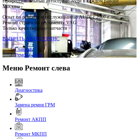
Профессиональный автосервис Ауди в каждом районе
Москвы
Опыт по ремонту и обслуживанию AUDI с 2007 г
Ремонт строго по регламенту VAG
Только качественные запчасти
ВЫБРАТЬ АВТОСЕРВИС
Главная
Ремонт Ауди
Меню Ремонт слева
Диагностика
Замена ремня ГРМ
Ремонт АКПП
Ремонт МКПП