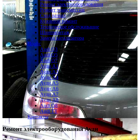
Ремонт электрооборудования
Ремонт трансмиссии
Сход развал
Кузовной ремонт
Техническое обслуживание
Шиномонтаж
Замена катализатора
Прайс
Audi Q3
Audi Q5
Audi Q7
Ауди А1
Ауди А3
Ауди А4
Ауди A5
Ауди А6
Ауди А7
Ауди A8
Audi Q8
Audi TT
Контакты
Ремонт электрооборудования Ауди