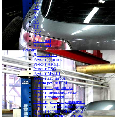
A4
A5
A6
A7
A8
TT
RS5
RS6
A4 allroad
A6 allroad
Ремонт
Диагностика
Ремонт двигателя
Ремонт АКПП
Ремонт DSG
Ремонт МКПП
Ремонт вариатора
Замена ремня ГРМ
Ремонт кондиционера
Ремонт пневмоподвески
Ремонт подвески
Ремонт рулевого управления
Ремонт системы охлаждения
Ремонт топливной системы
Ремонт тормозной системы