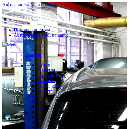
Автосервисы Ауди на карте
Помощь клиентам
Автосервисы Audi на карте
Главная
О нас
Акции
Гарантия
Сертификаты
Запчасти
Видео работ
Эксперт
Модели
Q3
Q5
Q7
Q8
A1
A3