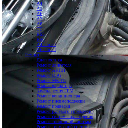
A4
A5
A6
A7
A8
TT
RS5
RS6
A4 allroad
A6 allroad
Ремонт
Диагностика
Ремонт двигателя
Ремонт АКПП
Ремонт DSG
Ремонт МКПП
Ремонт вариатора
Замена ремня ГРМ
Ремонт кондиционера
Ремонт пневмоподвески
Ремонт подвески
Ремонт рулевого управления
Ремонт системы охлаждения
Ремонт топливной системы
Ремонт тормозной системы