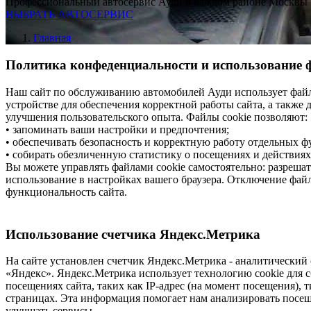
Профессиональный автосервис Ауди в каждом районе Москвы
ВЫБРАТЬ АВТОСЕРВИС
Главная
Политика конфеденциальности и использование ф
Наш сайт по обслуживанию автомобилей Ауди использует файл
устройстве для обеспечения корректной работы сайта, а также 
улучшения пользовательского опыта. Файлы cookie позволяют:
• запоминать ваши настройки и предпочтения;
• обеспечивать безопасность и корректную работу отдельных ф
• собирать обезличенную статистику о посещениях и действиях 
Вы можете управлять файлами cookie самостоятельно: разрешат
использование в настройках вашего браузера. Отключение файл
функциональность сайта.
Использование счетчика Яндекс.Метрика
На сайте установлен счетчик Яндекс.Метрика - аналитически
«Яндекс». Яндекс.Метрика использует технологию cookie для 
посещениях сайта, таких как IP-адрес (на момент посещения), т
страницах. Эта информация помогает нам анализировать посещ
улучшать сервисы.