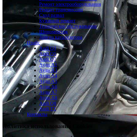
Ремонт электрооборудования
Ремонт трансмиссии
Сход развал
Кузовной ремонт
Техническое обслуживание
Шиномонтаж
Замена катализатора
Прайс
Audi Q3
Audi Q5
Audi Q7
Ауди А1
Ауди А3
Ауди А4
Ауди A5
Ауди А6
Ауди А7
Ауди A8
Audi Q8
Audi TT
Контакты
Политика использования Cookies