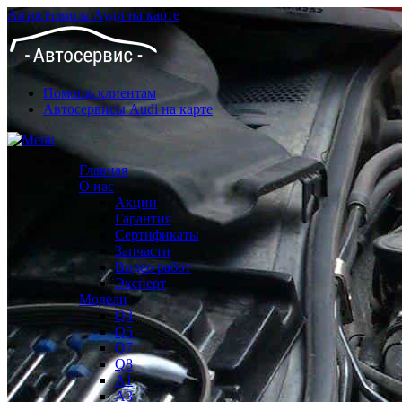
Автосервисы Ауди на карте
Помощь клиентам
Автосервисы Audi на карте
Главная
О нас
Акции
Гарантия
Сертификаты
Запчасти
Видео работ
Эксперт
Модели
Q3
Q5
Q7
Q8
A1
A3