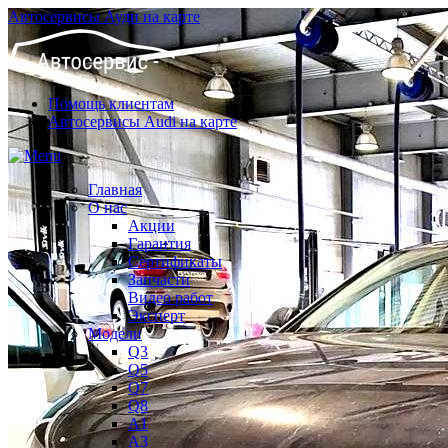
Автосервисы Ауди на карте
Помощь клиентам
Автосервисы Audi на карте
Главная
О нас
Акции
Гарантия
Сертификаты
Запчасти
Видео работ
Эксперт
Модели
Q3
Q5
Q7
Q8
A1
A3