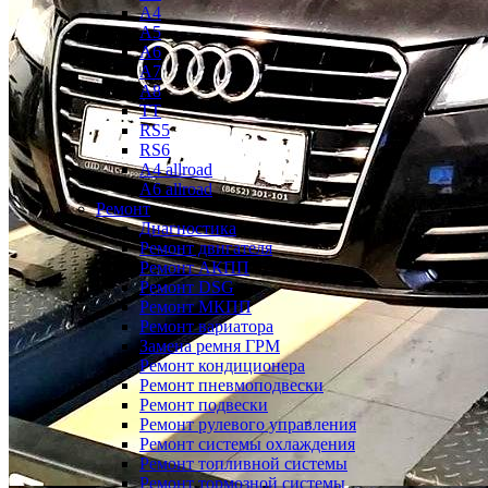
A4
A5
A6
A7
A8
TT
RS5
RS6
A4 allroad
A6 allroad
Ремонт
Диагностика
Ремонт двигателя
Ремонт АКПП
Ремонт DSG
Ремонт МКПП
Ремонт вариатора
Замена ремня ГРМ
Ремонт кондиционера
Ремонт пневмоподвески
Ремонт подвески
Ремонт рулевого управления
Ремонт системы охлаждения
Ремонт топливной системы
Ремонт тормозной системы