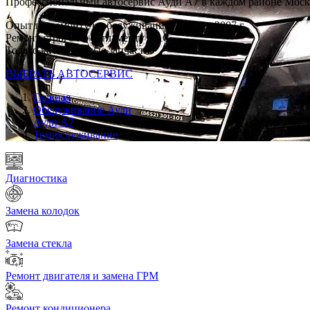
Профессиональный автосервис Ауди А7 в каждом районе Мос
Опыт по ремонту и обслуживанию AUDI с 2007 г
Ремонт строго по регламенту VAG
Только качественные запчасти
ВЫБРАТЬ АВТОСЕРВИС
Главная
Обслуживание Ауди
Ауди А7
Техобслуживание
Диагностика
Замена колодок
Замена стекла
Ремонт двигателя и замена ГРМ
Ремонт кондиционера