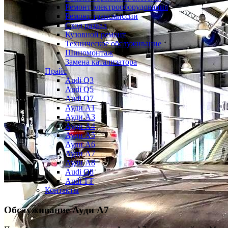
Ремонт электрооборудования
Ремонт трансмиссии
Сход развал
Кузовной ремонт
Техническое обслуживание
Шиномонтаж
Замена катализатора
Прайс
Audi Q3
Audi Q5
Audi Q7
Ауди А1
Ауди А3
Ауди А4
Ауди A5
Ауди А6
Ауди А7
Ауди A8
Audi Q8
Audi TT
Контакты
Обслуживание
Ауди А7