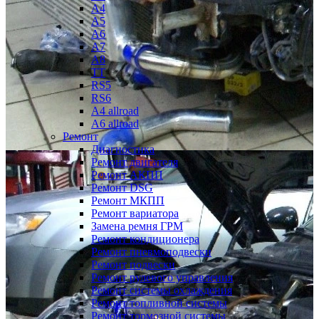
A4
A5
A6
A7
A8
TT
RS5
RS6
A4 allroad
A6 allroad
Ремонт
Диагностика
Ремонт двигателя
Ремонт АКПП
Ремонт DSG
Ремонт МКПП
Ремонт вариатора
Замена ремня ГРМ
Ремонт кондиционера
Ремонт пневмоподвески
Ремонт подвески
Ремонт рулевого управления
Ремонт системы охлаждения
Ремонт топливной системы
Ремонт тормозной системы