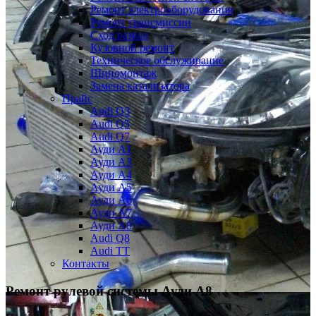
Ремонт электрооборудования
Ремонт трансмиссии
Сход развал
Кузовной ремонт
Техническое обслуживание
Шиномонтаж
Замена катализатора
Прайс
Audi Q3
Audi Q5
Audi Q7
Ауди А1
Ауди А3
Ауди А4
Ауди A5
Ауди А6
Ауди А7
Ауди A8
Audi Q8
Audi TT
Контакты
Ремонт рулевой системы Ауди А8