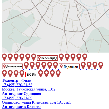
Техцентр - Фили
+7 (495) 320-21-63
Москва, Тучковская улица, 13с2
Автосервис Одинцово
+7 (495) 320-21-09
Одинцово, улица Кленовая, дом 1А, стр1
Автосервис в Беляево