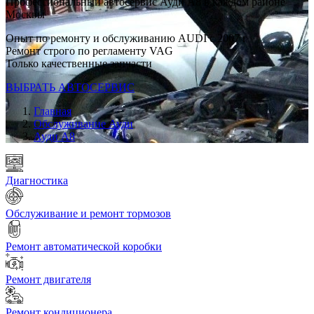
Профессиональный автосервис Ауди А8 в каждом районе
Москвы
Опыт по ремонту и обслуживанию AUDI с 2007 г
Ремонт строго по регламенту VAG
Только качественные запчасти
ВЫБРАТЬ АВТОСЕРВИС
Главная
Обслуживание Ауди
Ауди А8
Диагностика
Обслуживание и ремонт тормозов
Ремонт автоматической коробки
Ремонт двигателя
Ремонт кондиционера