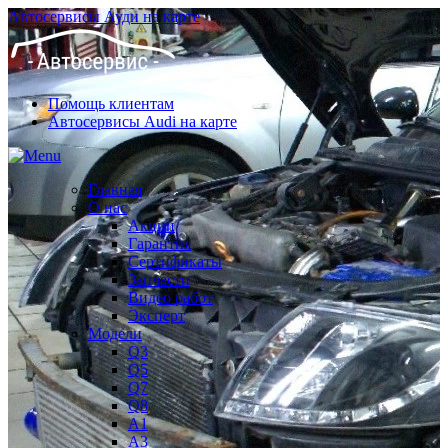
Автосервисы Ауди на карте
Помощь клиентам
Автосервисы Audi на карте
Главная
О нас
Акции
Гарантия
Сертификаты
Запчасти
Видео работ
Эксперт
Модели
Q3
Q5
Q7
Q8
A1
A3