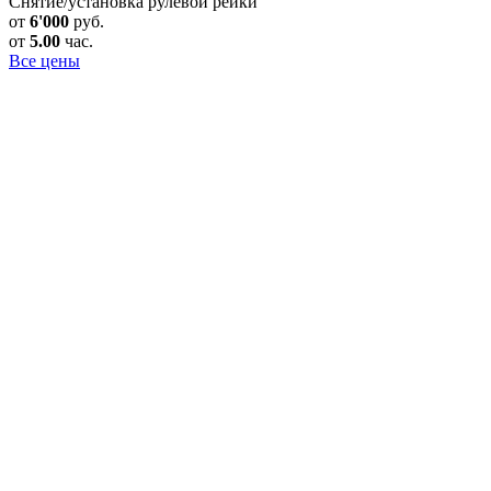
Снятие/установка рулевой рейки
от
6'000
руб.
от
5.00
час.
Все цены