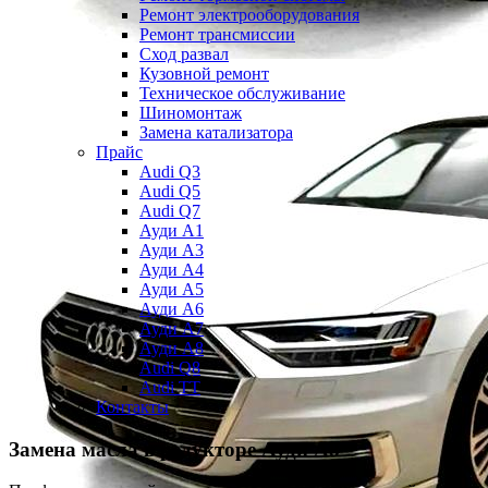
Ремонт электрооборудования
Ремонт трансмиссии
Сход развал
Кузовной ремонт
Техническое обслуживание
Шиномонтаж
Замена катализатора
Прайс
Audi Q3
Audi Q5
Audi Q7
Ауди А1
Ауди А3
Ауди А4
Ауди A5
Ауди А6
Ауди А7
Ауди A8
Audi Q8
Audi TT
Контакты
Замена масла в редукторе
Ауди А8