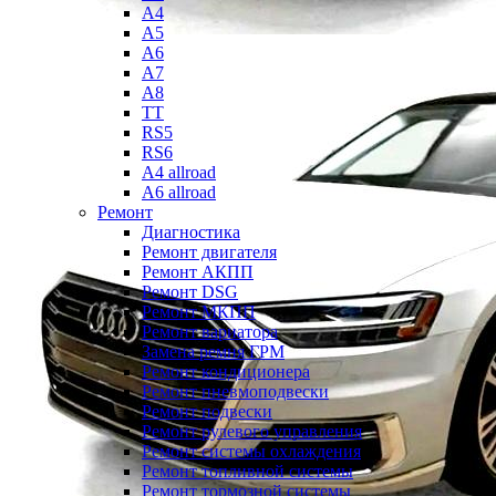
A4
A5
A6
A7
A8
TT
RS5
RS6
A4 allroad
A6 allroad
Ремонт
Диагностика
Ремонт двигателя
Ремонт АКПП
Ремонт DSG
Ремонт МКПП
Ремонт вариатора
Замена ремня ГРМ
Ремонт кондиционера
Ремонт пневмоподвески
Ремонт подвески
Ремонт рулевого управления
Ремонт системы охлаждения
Ремонт топливной системы
Ремонт тормозной системы