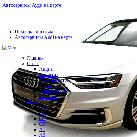
Автосервисы Ауди на карте
Помощь клиентам
Автосервисы Audi на карте
Главная
О нас
Акции
Гарантия
Сертификаты
Запчасти
Видео работ
Эксперт
Модели
Q3
Q5
Q7
Q8
A1
A3