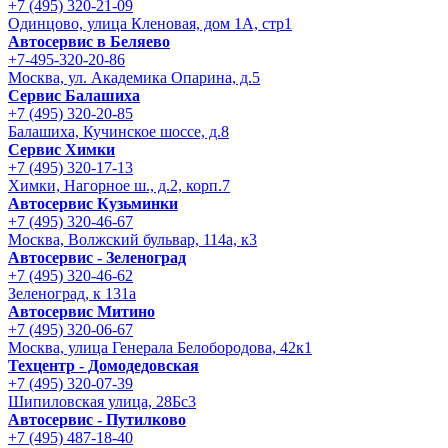
+7 (495) 320-21-09
Одинцово, улица Кленовая, дом 1А, стр1
Автосервис в Беляево
+7-495-320-20-86
Москва, ул. Академика Опарина, д.5
Сервис Балашиха
+7 (495) 320-20-85
Балашиха, Кучинское шоссе, д.8
Сервис Химки
+7 (495) 320-17-13
Химки, Нагорное ш., д.2, корп.7
Автосервис Кузьминки
+7 (495) 320-46-67
Москва, Волжский бульвар, 114а, к3
Автосервис - Зеленоград
+7 (495) 320-46-62
Зеленоград, к 131а
Автосервис Митино
+7 (495) 320-06-67
Москва, улица Генерала Белобородова, 42к1
Техцентр - Домодедовская
+7 (495) 320-07-39
Шипиловская улица, 28Бс3
Автосервис - Путилково
+7 (495) 487-18-40