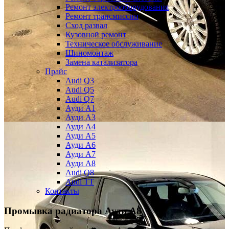
Ремонт электрооборудования
Ремонт трансмиссии
Сход развал
Кузовной ремонт
Техническое обслуживание
Шиномонтаж
Замена катализатора
Прайс
Audi Q3
Audi Q5
Audi Q7
Ауди А1
Ауди А3
Ауди А4
Ауди A5
Ауди А6
Ауди А7
Ауди A8
Audi Q8
Audi TT
Контакты
Промывка радиатора
Ауди А8