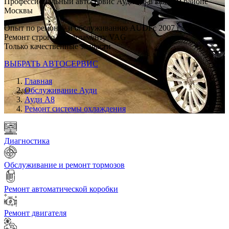
Профессиональный автосервис Ауди А8 в каждом районе
Москвы
Опыт по ремонту и обслуживанию AUDI с 2007 г
Ремонт строго по регламенту VAG
Только качественные запчасти
ВЫБРАТЬ АВТОСЕРВИС
Главная
Обслуживание Ауди
Ауди А8
Ремонт системы охлаждения
Диагностика
Обслуживание и ремонт тормозов
Ремонт автоматической коробки
Ремонт двигателя