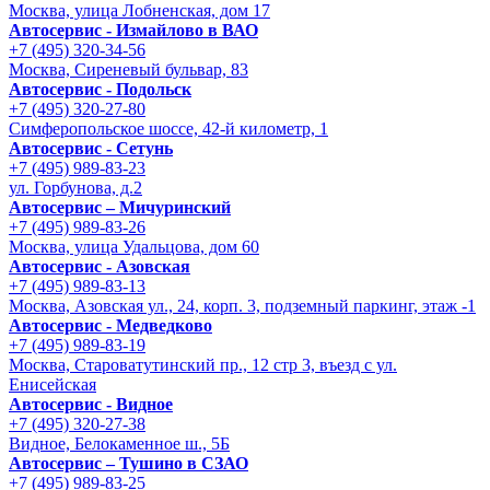
Москва, улица Лобненская, дом 17
Автосервис - Измайлово в ВАО
+7 (495) 320-34-56
Москва, Сиреневый бульвар, 83
Автосервис - Подольск
+7 (495) 320-27-80
Симферопольское шоссе, 42-й километр, 1
Автосервис - Сетунь
+7 (495) 989-83-23
ул. Горбунова, д.2
Автосервис – Мичуринский
+7 (495) 989-83-26
Москва, улица Удальцова, дом 60
Автосервис - Азовская
+7 (495) 989-83-13
Москва, Азовская ул., 24, корп. 3, подземный паркинг, этаж -1
Автосервис - Медведково
+7 (495) 989-83-19
Москва, Староватутинский пр., 12 стр 3, въезд с ул.
Енисейская
Автосервис - Видное
+7 (495) 320-27-38
Видное, Белокаменное ш., 5Б
Автосервис – Тушино в СЗАО
+7 (495) 989-83-25