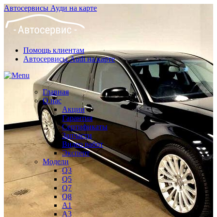
Автосервисы Ауди на карте
Помощь клиентам
Автосервисы Audi на карте
Главная
О нас
Акции
Гарантия
Сертификаты
Запчасти
Видео работ
Эксперт
Модели
Q3
Q5
Q7
Q8
A1
A3