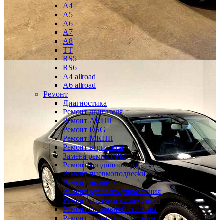
A4
A5
A6
A7
A8
TT
RS5
RS6
A4 allroad
A6 allroad
Ремонт
Диагностика
Ремонт двигателя
Ремонт АКПП
Ремонт DSG
Ремонт МКПП
Ремонт вариатора
Замена ремня ГРМ
Ремонт кондиционера
Ремонт пневмоподвески
Ремонт подвески
Ремонт рулевого управления
Ремонт системы охлаждения
Ремонт топливной системы
Ремонт тормозной системы