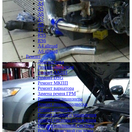
A4
A5
A6
A7
A8
TT
RS5
RS6
A4 allroad
A6 allroad
Ремонт
Диагностика
Ремонт двигателя
Ремонт АКПП
Ремонт DSG
Ремонт МКПП
Ремонт вариатора
Замена ремня ГРМ
Ремонт кондиционера
Ремонт пневмоподвески
Ремонт подвески
Ремонт рулевого управления
Ремонт системы охлаждения
Ремонт топливной системы
Ремонт тормозной системы