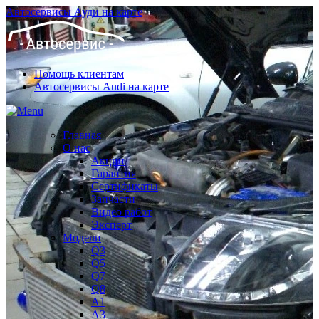
Автосервисы Ауди на карте
Помощь клиентам
Автосервисы Audi на карте
Главная
О нас
Акции
Гарантия
Сертификаты
Запчасти
Видео работ
Эксперт
Модели
Q3
Q5
Q7
Q8
A1
A3