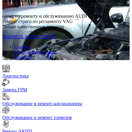
Профессиональный автосервис Ауди Q8 в каждом районе
Москвы
Опыт по ремонту и обслуживанию AUDI с 2007 г
Ремонт строго по регламенту VAG
Только качественные запчасти
ВЫБРАТЬ АВТОСЕРВИС
Главная
Обслуживание Ауди
Ауди Q8
Диагностика
Замена ГРМ
Обслуживание и ремонт кондиционера
Обслуживание и ремонт тормозов
Ремонт АКПП