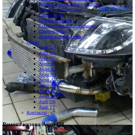
Ремонт электрооборудования
Ремонт трансмиссии
Сход развал
Кузовной ремонт
Техническое обслуживание
Шиномонтаж
Замена катализатора
Прайс
Audi Q3
Audi Q5
Audi Q7
Ауди А1
Ауди А3
Ауди А4
Ауди A5
Ауди А6
Ауди А7
Ауди A8
Audi Q8
Audi TT
Контакты
Ремонт кузова Ауди Q8