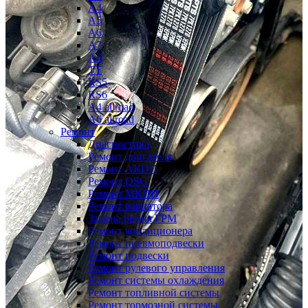
A4
A5
A6
A7
A8
TT
RS5
RS6
A4 allroad
A6 allroad
Ремонт
Диагностика
Ремонт двигателя
Ремонт АКПП
Ремонт DSG
Ремонт МКПП
Ремонт вариатора
Замена ремня ГРМ
Ремонт кондиционера
Ремонт пневмоподвески
Ремонт подвески
Ремонт рулевого управления
Ремонт системы охлаждения
Ремонт топливной системы
Ремонт тормозной системы