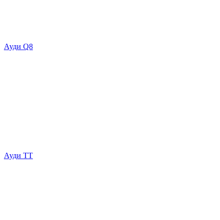
Ауди Q8
Ауди ТТ