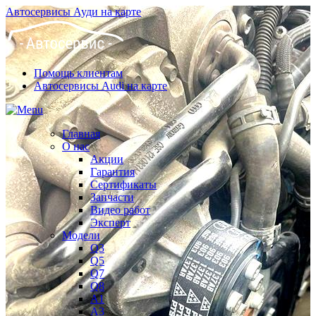
Автосервисы Ауди на карте
Помощь клиентам
Автосервисы Audi на карте
Главная
О нас
Акции
Гарантия
Сертификаты
Запчасти
Видео работ
Эксперт
Модели
Q3
Q5
Q7
Q8
A1
A3