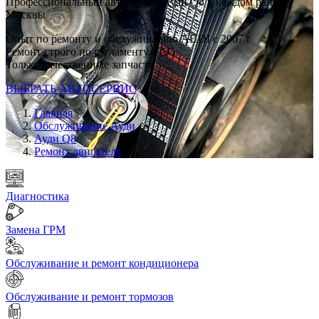
Профессиональный автосервис Ауди Q8 в каждом районе
Москвы
Опыт по ремонту и обслуживанию AUDI с 2007 г
Ремонт строго по регламенту VAG
Только качественные запчасти
ВЫБРАТЬ АВТОСЕРВИС
Главная
Обслуживание Ауди
Ауди Q8
Ремонт двигателя
Диагностика
Замена ГРМ
Обслуживание и ремонт кондиционера
Обслуживание и ремонт тормозов