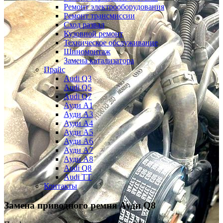
Ремонт электрооборудования
Ремонт трансмиссии
Сход развал
Кузовной ремонт
Техническое обслуживание
Шиномонтаж
Замена катализатора
Прайс
Audi Q3
Audi Q5
Audi Q7
Ауди А1
Ауди А3
Ауди А4
Ауди A5
Ауди А6
Ауди А7
Ауди A8
Audi Q8
Audi TT
Контакты
Замена приводного ремня
Ауди Q8