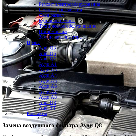
Ремонт электрооборудования
Ремонт трансмиссии
Сход развал
Кузовной ремонт
Техническое обслуживание
Шиномонтаж
Замена катализатора
Прайс
Audi Q3
Audi Q5
Audi Q7
Ауди А1
Ауди А3
Ауди А4
Ауди A5
Ауди А6
Ауди А7
Ауди A8
Audi Q8
Audi TT
Контакты
Замена воздушного фильтра
Ауди Q8