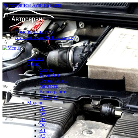
Автосервисы Ауди на карте
Помощь клиентам
Автосервисы Audi на карте
Главная
О нас
Акции
Гарантия
Сертификаты
Запчасти
Видео работ
Эксперт
Модели
Q3
Q5
Q7
Q8
A1
A3