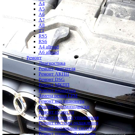
A4
A5
A6
A7
A8
TT
RS5
RS6
A4 allroad
A6 allroad
Ремонт
Диагностика
Ремонт двигателя
Ремонт АКПП
Ремонт DSG
Ремонт МКПП
Ремонт вариатора
Замена ремня ГРМ
Ремонт кондиционера
Ремонт пневмоподвески
Ремонт подвески
Ремонт рулевого управления
Ремонт системы охлаждения
Ремонт топливной системы
Ремонт тормозной системы