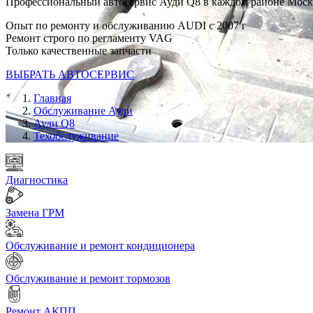
Профессиональный автосервис Ауди Q8 в каждом районе Мос
Опыт по ремонту и обслуживанию AUDI с 2007 г
Ремонт строго по регламенту VAG
Только качественные запчасти
ВЫБРАТЬ АВТОСЕРВИС
Главная
Обслуживание Ауди
Ауди Q8
Техобслуживание
Диагностика
Замена ГРМ
Обслуживание и ремонт кондиционера
Обслуживание и ремонт тормозов
Ремонт АКПП