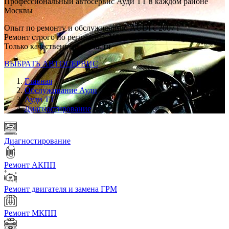
Профессиональный автосервис Ауди ТТ в каждом районе
Москвы
Опыт по ремонту и обслуживанию AUDI с 2007 г
Ремонт строго по регламенту VAG
Только качественные запчасти
ВЫБРАТЬ АВТОСЕРВИС
Главная
Обслуживание Ауди
Ауди ТТ
Диагностирование
Диагностирование
Ремонт АКПП
Ремонт двигателя и замена ГРМ
Ремонт МКПП