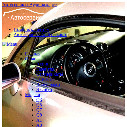
Автосервисы Ауди на карте
Помощь клиентам
Автосервисы Audi на карте
Главная
О нас
Акции
Гарантия
Сертификаты
Запчасти
Видео работ
Эксперт
Модели
Q3
Q5
Q7
Q8
A1
A3