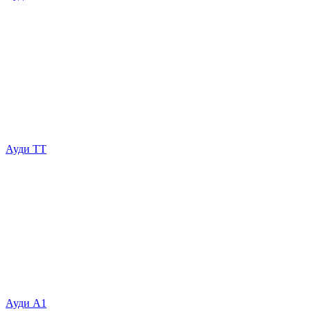
Ауди ТТ
Ауди А1