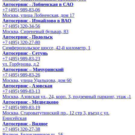
Автосервис - Лобненская в САО
+7 (495) 989-83-06
Москва, улица Лобненская, дом 17
Автосервис - Измайлово в ВАО
+7 (495) 320-34-56
Москва, Сиреневый бульвар, 83
Автосервис - Подольск
+7 (495) 320-27-80
Симферопольское шоссе, 42-й километр, 1
Автосервис - Сетунь
+7 (495) 989-83-23
ул. Горбунова, д.2
Автосервис – Мичуринский
+7 (495) 989-83-26
Москва, улица Удальцова, дом 60
Автосервис - Азовская
+7 (495) 989-83-13
Москва, Азовская ул., 24, корп. 3, подземный паркинг, этаж -1
Автосервис - Медведково
+7 (495) 989-83-19
Москва, Староватутинский пр., 12 стр 3, въезд с ул.
Енисейская
Автосервис - Видное
+7 (495) 320-27-38
Видное, Белокаменное ш., 5Б