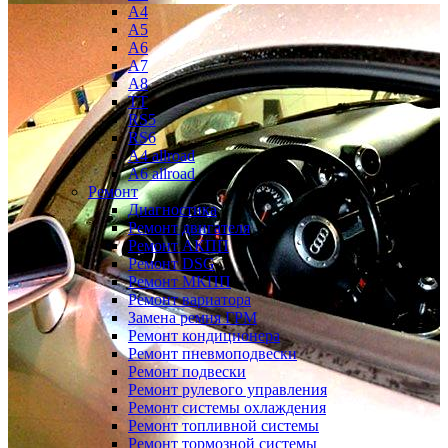
A4
A5
A6
A7
A8
TT
RS5
RS6
A4 allroad
A6 allroad
Ремонт
Диагностика
Ремонт двигателя
Ремонт АКПП
Ремонт DSG
Ремонт МКПП
Ремонт вариатора
Замена ремня ГРМ
Ремонт кондиционера
Ремонт пневмоподвески
Ремонт подвески
Ремонт рулевого управления
Ремонт системы охлаждения
Ремонт топливной системы
Ремонт тормозной системы