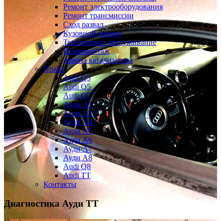
Ремонт электрооборудования
Ремонт трансмиссии
Сход развал
Кузовной ремонт
Техническое обслуживание
Шиномонтаж
Замена катализатора
Прайс
Audi Q3
Audi Q5
Audi Q7
Ауди А1
Ауди А3
Ауди А4
Ауди A5
Ауди А6
Ауди А7
Ауди A8
Audi Q8
Audi TT
Контакты
Диагностика
Ауди ТТ