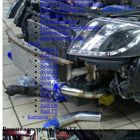
Ремонт электрооборудования
Ремонт трансмиссии
Сход развал
Кузовной ремонт
Техническое обслуживание
Шиномонтаж
Замена катализатора
Прайс
Audi Q3
Audi Q5
Audi Q7
Ауди А1
Ауди А3
Ауди А4
Ауди A5
Ауди А6
Ауди А7
Ауди A8
Audi Q8
Audi TT
Контакты
Ремонт электрики Ауди ТТ