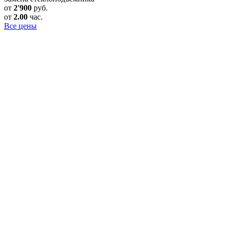
от
2'900
руб.
от
2.00
час.
Все цены