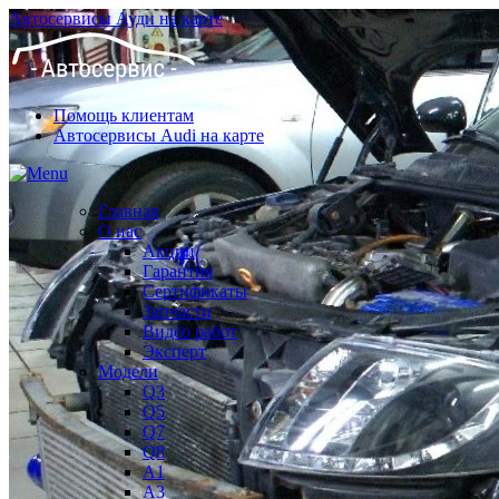
Автосервисы Ауди на карте
Помощь клиентам
Автосервисы Audi на карте
Главная
О нас
Акции
Гарантия
Сертификаты
Запчасти
Видео работ
Эксперт
Модели
Q3
Q5
Q7
Q8
A1
A3