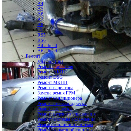
A4
A5
A6
A7
A8
TT
RS5
RS6
A4 allroad
A6 allroad
Ремонт
Диагностика
Ремонт двигателя
Ремонт АКПП
Ремонт DSG
Ремонт МКПП
Ремонт вариатора
Замена ремня ГРМ
Ремонт кондиционера
Ремонт пневмоподвески
Ремонт подвески
Ремонт рулевого управления
Ремонт системы охлаждения
Ремонт топливной системы
Ремонт тормозной системы