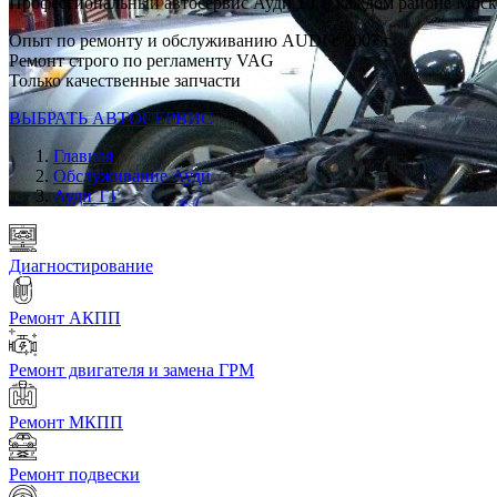
Профессиональный автосервис Ауди ТТ в каждом районе Мос
Опыт по ремонту и обслуживанию AUDI с 2007 г
Ремонт строго по регламенту VAG
Только качественные запчасти
ВЫБРАТЬ АВТОСЕРВИС
Главная
Обслуживание Ауди
Ауди ТТ
Диагностирование
Ремонт АКПП
Ремонт двигателя и замена ГРМ
Ремонт МКПП
Ремонт подвески