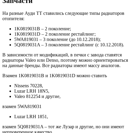
Запчасти
На разные Ауди ТТ ставились следующие типы радиаторов
отопителя:
1K0819031B – 2 поколение;
1K0819031D – 2 поколение рестайлинг;
5WA819031 – 3 поколение (до 10.12.2018);
5Q0819031A – 3 поколение рестайлинг (с 10.12.2018).
В зависимости от модификаций, в печки с завода ставятся
радиаторы Valeo или Denso, поэтому можно ориентироваться
на данные бренды. Все радиаторы имеют массу аналогов.
Взамен 1K0819031B и 1K0819031D можно ставить
Nissens 70228,
Luzar LRH 18N5,
Valeo 812254 и другие,
взамен 5WA819031
Luzar LRH 1851,
взамен 5Q0819031A – тот же Лузар и другие, но они имеют
непроверенное качество.