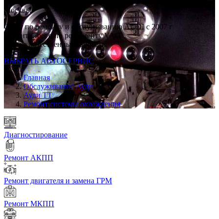
Профессиональный автосервис Ауди ТТ в каждом районе
Москвы
Опыт по ремонту и обслуживанию AUDI с 2007 г
Ремонт строго по регламенту VAG
Только качественные запчасти
ВЫБРАТЬ АВТОСЕРВИС
Главная
Обслуживание Ауди
Ауди ТТ
Ремонт системы охлаждения
Диагностирование
Ремонт АКПП
Ремонт двигателя и замена ГРМ
Ремонт МКПП