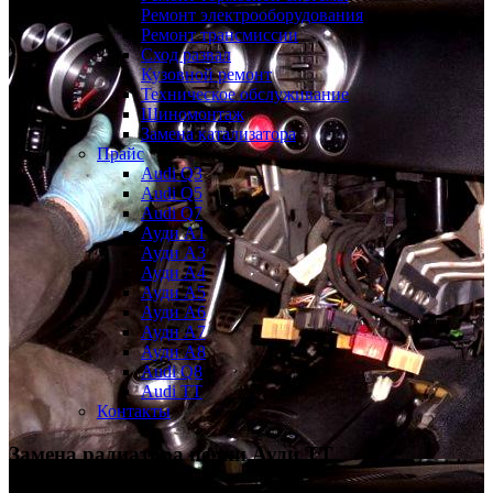
Ремонт электрооборудования
Ремонт трансмиссии
Сход развал
Кузовной ремонт
Техническое обслуживание
Шиномонтаж
Замена катализатора
Прайс
Audi Q3
Audi Q5
Audi Q7
Ауди А1
Ауди А3
Ауди А4
Ауди A5
Ауди А6
Ауди А7
Ауди A8
Audi Q8
Audi TT
Контакты
Замена радиатора печки
Ауди ТТ