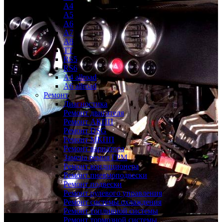
A4
A5
A6
A7
A8
TT
RS5
RS6
A4 allroad
A6 allroad
Ремонт
Диагностика
Ремонт двигателя
Ремонт АКПП
Ремонт DSG
Ремонт МКПП
Ремонт вариатора
Замена ремня ГРМ
Ремонт кондиционера
Ремонт пневмоподвески
Ремонт подвески
Ремонт рулевого управления
Ремонт системы охлаждения
Ремонт топливной системы
Ремонт тормозной системы