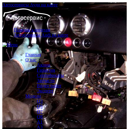
Автосервисы Ауди на карте
Помощь клиентам
Автосервисы Audi на карте
Главная
О нас
Акции
Гарантия
Сертификаты
Запчасти
Видео работ
Эксперт
Модели
Q3
Q5
Q7
Q8
A1
A3