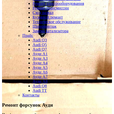
Ремонт электрооборудования
Ремонт трансмиссии
Сход развал
Кузовной ремонт
Техническое обслуживание
Шиномонтаж
Замена катализатора
Прайс
Audi Q3
Audi Q5
Audi Q7
Ауди А1
Ауди А3
Ауди А4
Ауди A5
Ауди А6
Ауди А7
Ауди A8
Audi Q8
Audi TT
Контакты
Ремонт форсунок Ауди