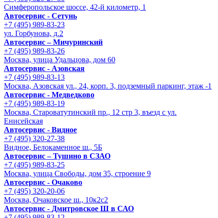
Симферопольское шоссе, 42-й километр, 1
Автосервис - Сетунь
+7 (495) 989-83-23
ул. Горбунова, д.2
Автосервис – Мичуринский
+7 (495) 989-83-26
Москва, улица Удальцова, дом 60
Автосервис - Азовская
+7 (495) 989-83-13
Москва, Азовская ул., 24, корп. 3, подземный паркинг, этаж -1
Автосервис - Медведково
+7 (495) 989-83-19
Москва, Староватутинский пр., 12 стр 3, въезд с ул.
Енисейская
Автосервис - Видное
+7 (495) 320-27-38
Видное, Белокаменное ш., 5Б
Автосервис – Тушино в СЗАО
+7 (495) 989-83-25
Москва, улица Свободы, дом 35, строение 9
Автосервис - Очаково
+7 (495) 320-20-06
Москва, Очаковское ш., 10к2с2
Автосервис - Дмитровское Ш в САО
+7 (495) 989-83-12