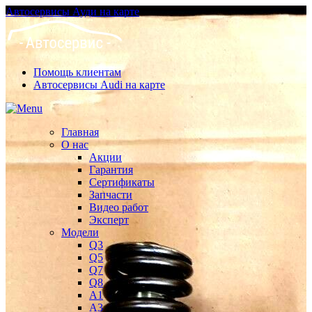
Автосервисы Ауди на карте
Помощь клиентам
Автосервисы Audi на карте
Главная
О нас
Акции
Гарантия
Сертификаты
Запчасти
Видео работ
Эксперт
Модели
Q3
Q5
Q7
Q8
A1
A3