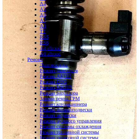
A4
A5
A6
A7
A8
TT
RS5
RS6
A4 allroad
A6 allroad
Ремонт
Диагностика
Ремонт двигателя
Ремонт АКПП
Ремонт DSG
Ремонт МКПП
Ремонт вариатора
Замена ремня ГРМ
Ремонт кондиционера
Ремонт пневмоподвески
Ремонт подвески
Ремонт рулевого управления
Ремонт системы охлаждения
Ремонт топливной системы
Ремонт тормозной системы