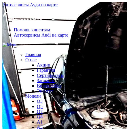
Автосервисы Ауди на карте
Помощь клиентам
Автосервисы Audi на карте
Главная
О нас
Акции
Гарантия
Сертификаты
Запчасти
Видео работ
Эксперт
Модели
Q3
Q5
Q7
Q8
A1
A3