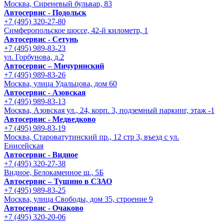
Москва, Сиреневый бульвар, 83
Автосервис - Подольск
+7 (495) 320-27-80
Симферопольское шоссе, 42-й километр, 1
Автосервис - Сетунь
+7 (495) 989-83-23
ул. Горбунова, д.2
Автосервис – Мичуринский
+7 (495) 989-83-26
Москва, улица Удальцова, дом 60
Автосервис - Азовская
+7 (495) 989-83-13
Москва, Азовская ул., 24, корп. 3, подземный паркинг, этаж -1
Автосервис - Медведково
+7 (495) 989-83-19
Москва, Староватутинский пр., 12 стр 3, въезд с ул.
Енисейская
Автосервис - Видное
+7 (495) 320-27-38
Видное, Белокаменное ш., 5Б
Автосервис – Тушино в СЗАО
+7 (495) 989-83-25
Москва, улица Свободы, дом 35, строение 9
Автосервис - Очаково
+7 (495) 320-20-06