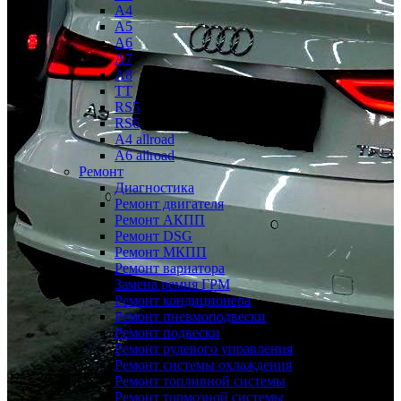
A4
A5
A6
A7
A8
TT
RS5
RS6
A4 allroad
A6 allroad
Ремонт
Диагностика
Ремонт двигателя
Ремонт АКПП
Ремонт DSG
Ремонт МКПП
Ремонт вариатора
Замена ремня ГРМ
Ремонт кондиционера
Ремонт пневмоподвески
Ремонт подвески
Ремонт рулевого управления
Ремонт системы охлаждения
Ремонт топливной системы
Ремонт тормозной системы