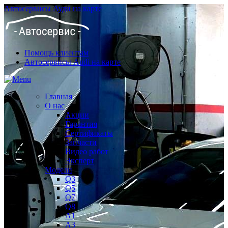
Автосервисы Ауди на карте
Помощь клиентам
Автосервисы Audi на карте
Главная
О нас
Акции
Гарантия
Сертификаты
Запчасти
Видео работ
Эксперт
Модели
Q3
Q5
Q7
Q8
A1
A3