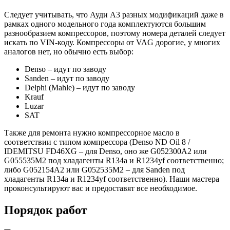
Следует учитывать, что Ауди А3 разных модификаций даже в
рамках одного модельного года комплектуются большим
разнообразием компрессоров, поэтому номера деталей следует
искать по VIN-коду. Компрессоры от VAG дорогие, у многих
аналогов нет, но обычно есть выбор:
Denso – идут по заводу
Sanden – идут по заводу
Delphi (Mahle) – идут по заводу
Krauf
Luzar
SAT
Также для ремонта нужно компрессорное масло в
соответствии с типом компрессора (Denso ND Oil 8 /
IDEMITSU FD46XG – для Denso, оно же G052300A2 или
G055535M2 под хладагенты R134a и R1234yf соответственно;
либо G052154A2 или G052535M2 – для Sanden под
хладагенты R134a и R1234yf соответственно). Наши мастера
проконсультируют вас и предоставят все необходимое.
Порядок работ