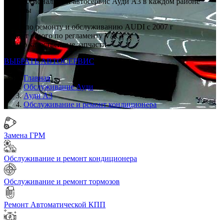
Профессиональный автосервис Ауди А3 в каждом районе
Москвы
Опыт по ремонту и обслуживанию AUDI с 2007 г
Ремонт строго по регламенту VAG
Только качественные запчасти
ВЫБРАТЬ АВТОСЕРВИС
Главная
Обслуживание Ауди
Ауди А3
Обслуживание и ремонт кондиционера
Замена ГРМ
Обслуживание и ремонт кондиционера
Обслуживание и ремонт тормозов
Ремонт Автоматической КПП