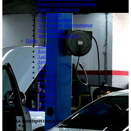
Ремонт электрооборудования
Ремонт трансмиссии
Сход развал
Кузовной ремонт
Техническое обслуживание
Шиномонтаж
Замена катализатора
Прайс
Audi Q3
Audi Q5
Audi Q7
Ауди А1
Ауди А3
Ауди А4
Ауди A5
Ауди А6
Ауди А7
Ауди A8
Audi Q8
Audi TT
Контакты
Замена компрессора кондиционера
Ауди А3