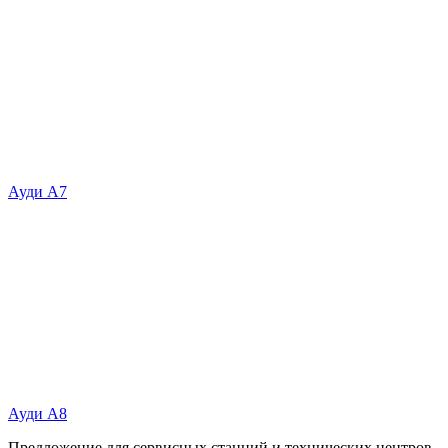
Ауди А7
Ауди А8
Предложение для сервисных станций и технических центров