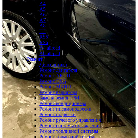
A4
A5
A6
A7
A8
TT
RS5
RS6
A4 allroad
A6 allroad
Ремонт
Диагностика
Ремонт двигателя
Ремонт АКПП
Ремонт DSG
Ремонт МКПП
Ремонт вариатора
Замена ремня ГРМ
Ремонт кондиционера
Ремонт пневмоподвески
Ремонт подвески
Ремонт рулевого управления
Ремонт системы охлаждения
Ремонт топливной системы
Ремонт тормозной системы