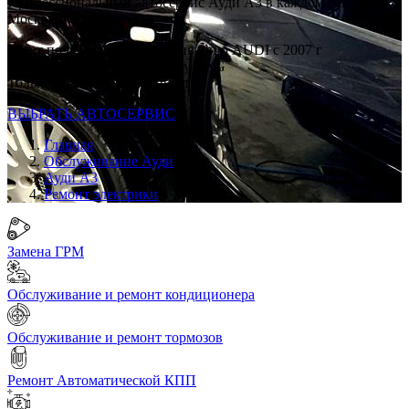
Профессиональный автосервис Ауди А3 в каждом районе
Москвы
Опыт по ремонту и обслуживанию AUDI с 2007 г
Ремонт строго по регламенту VAG
Только качественные запчасти
ВЫБРАТЬ АВТОСЕРВИС
Главная
Обслуживание Ауди
Ауди А3
Ремонт электрики
Замена ГРМ
Обслуживание и ремонт кондиционера
Обслуживание и ремонт тормозов
Ремонт Автоматической КПП