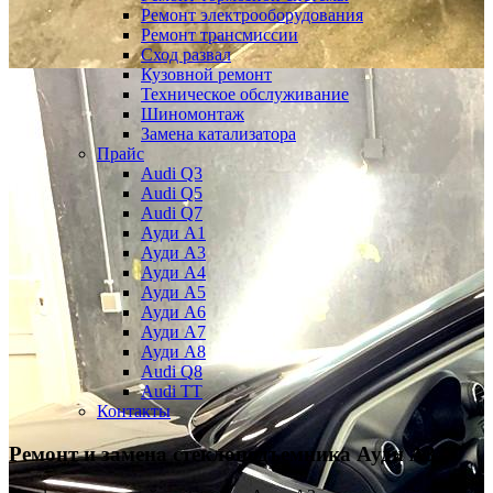
Ремонт электрооборудования
Ремонт трансмиссии
Сход развал
Кузовной ремонт
Техническое обслуживание
Шиномонтаж
Замена катализатора
Прайс
Audi Q3
Audi Q5
Audi Q7
Ауди А1
Ауди А3
Ауди А4
Ауди A5
Ауди А6
Ауди А7
Ауди A8
Audi Q8
Audi TT
Контакты
Ремонт и замена стеклоподъемника
Ауди А3