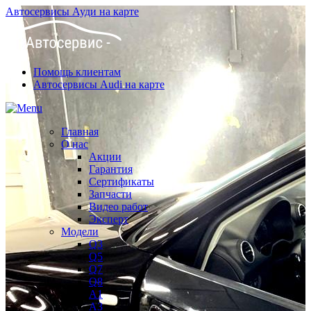
Автосервисы Ауди на карте
Помощь клиентам
Автосервисы Audi на карте
Главная
О нас
Акции
Гарантия
Сертификаты
Запчасти
Видео работ
Эксперт
Модели
Q3
Q5
Q7
Q8
A1
A3