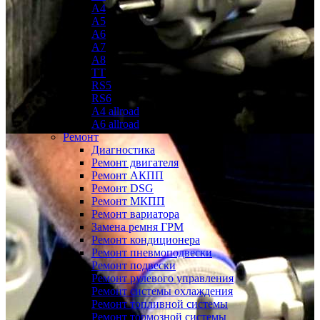
A4
A5
A6
A7
A8
TT
RS5
RS6
A4 allroad
A6 allroad
Ремонт
Диагностика
Ремонт двигателя
Ремонт АКПП
Ремонт DSG
Ремонт МКПП
Ремонт вариатора
Замена ремня ГРМ
Ремонт кондиционера
Ремонт пневмоподвески
Ремонт подвески
Ремонт рулевого управления
Ремонт системы охлаждения
Ремонт топливной системы
Ремонт тормозной системы