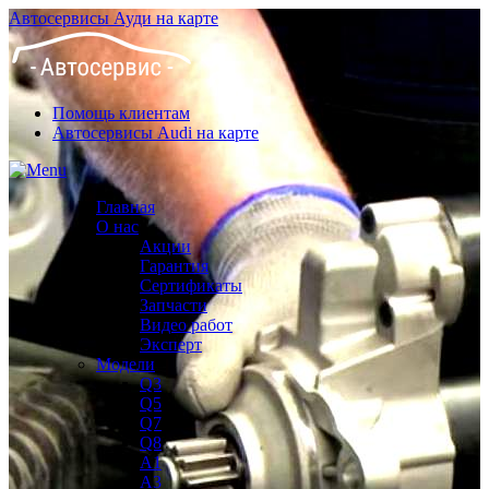
Автосервисы Ауди на карте
Помощь клиентам
Автосервисы Audi на карте
Главная
О нас
Акции
Гарантия
Сертификаты
Запчасти
Видео работ
Эксперт
Модели
Q3
Q5
Q7
Q8
A1
A3