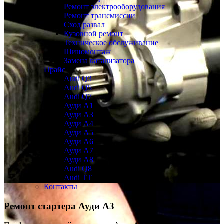
Ремонт электрооборудования
Ремонт трансмиссии
Сход развал
Кузовной ремонт
Техническое обслуживание
Шиномонтаж
Замена катализатора
Прайс
Audi Q3
Audi Q5
Audi Q7
Ауди А1
Ауди А3
Ауди А4
Ауди A5
Ауди А6
Ауди А7
Ауди A8
Audi Q8
Audi TT
Контакты
Ремонт стартера
Ауди А3