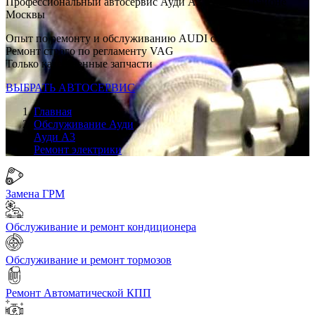
Профессиональный автосервис Ауди А3 в каждом районе
Москвы
Опыт по ремонту и обслуживанию AUDI с 2007 г
Ремонт строго по регламенту VAG
Только качественные запчасти
ВЫБРАТЬ АВТОСЕРВИС
Главная
Обслуживание Ауди
Ауди А3
Ремонт электрики
Замена ГРМ
Обслуживание и ремонт кондиционера
Обслуживание и ремонт тормозов
Ремонт Автоматической КПП