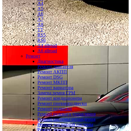
A4
A5
A6
A7
A8
TT
RS5
RS6
A4 allroad
A6 allroad
Ремонт
Диагностика
Ремонт двигателя
Ремонт АКПП
Ремонт DSG
Ремонт МКПП
Ремонт вариатора
Замена ремня ГРМ
Ремонт кондиционера
Ремонт пневмоподвески
Ремонт подвески
Ремонт рулевого управления
Ремонт системы охлаждения
Ремонт топливной системы
Ремонт тормозной системы