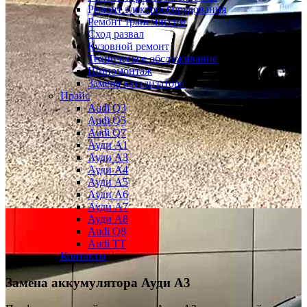
Ремонт электрооборудования
Ремонт трансмиссии
Сход развал
Кузовной ремонт
Техническое обслуживание
Шиномонтаж
Замена катализатора
Прайс
Audi Q3
Audi Q5
Audi Q7
Ауди А1
Ауди А3
Ауди А4
Ауди A5
Ауди А6
Ауди А7
Ауди A8
Audi Q8
Audi TT
Контакты
Замена аккумулятора
Ауди А3