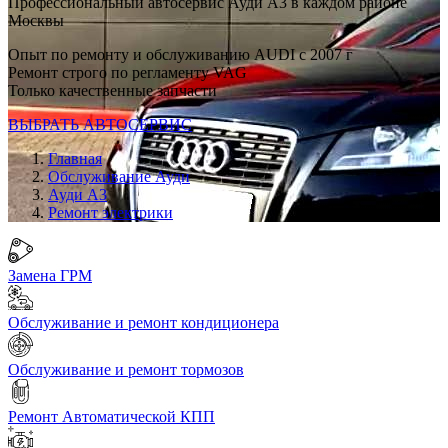
Профессиональный автосервис Ауди А3 в каждом районе
Москвы
Опыт по ремонту и обслуживанию AUDI с 2007 г
Ремонт строго по регламенту VAG
Только качественные запчасти
ВЫБРАТЬ АВТОСЕРВИС
Главная
Обслуживание Ауди
Ауди А3
Ремонт электрики
Замена ГРМ
Обслуживание и ремонт кондиционера
Обслуживание и ремонт тормозов
Ремонт Автоматической КПП