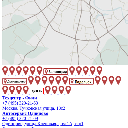
Техцентр - Фили
+7 (495) 320-21-63
Москва, Тучковская улица, 13с2
Автосервис Одинцово
+7 (495) 320-21-09
Одинцово, улица Кленовая, дом 1А, стр1