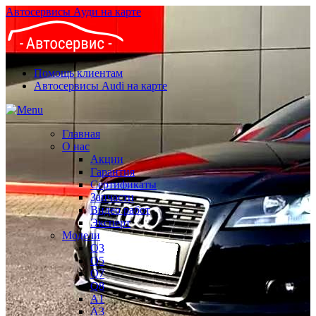
Автосервисы Ауди на карте
Помощь клиентам
Автосервисы Audi на карте
Главная
О нас
Акции
Гарантия
Сертификаты
Запчасти
Видео работ
Эксперт
Модели
Q3
Q5
Q7
Q8
A1
A3