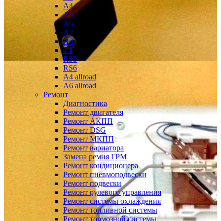
A4
A5
A6
A7
A8
TT
RS5
RS6
A4 allroad
A6 allroad
Ремонт
Диагностика
Ремонт двигателя
Ремонт АКПП
Ремонт DSG
Ремонт МКПП
Ремонт вариатора
Замена ремня ГРМ
Ремонт кондиционера
Ремонт пневмоподвески
Ремонт подвески
Ремонт рулевого управления
Ремонт системы охлаждения
Ремонт топливной системы
Ремонт тормозной системы