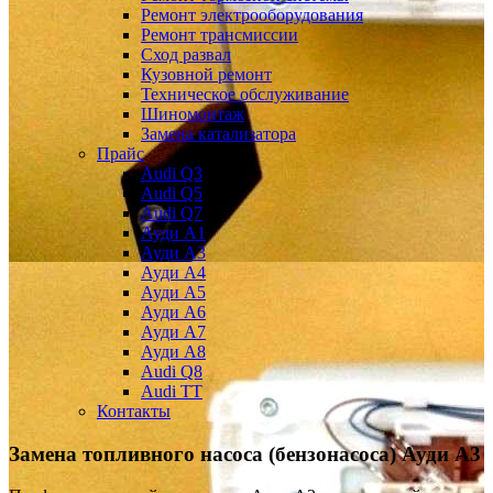
Ремонт электрооборудования
Ремонт трансмиссии
Сход развал
Кузовной ремонт
Техническое обслуживание
Шиномонтаж
Замена катализатора
Прайс
Audi Q3
Audi Q5
Audi Q7
Ауди А1
Ауди А3
Ауди А4
Ауди A5
Ауди А6
Ауди А7
Ауди A8
Audi Q8
Audi TT
Контакты
Замена топливного насоса (бензонасоса)
Ауди А3