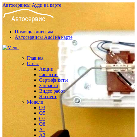
Автосервисы Ауди на карте
Помощь клиентам
Автосервисы Audi на карте
Главная
О нас
Акции
Гарантия
Сертификаты
Запчасти
Видео работ
Эксперт
Модели
Q3
Q5
Q7
Q8
A1
A3