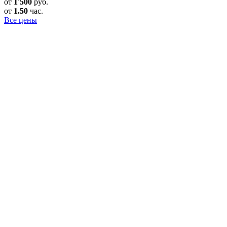
от
1'500
руб.
от
1.50
час.
Все цены