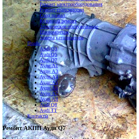
Ремонт электрооборудования
Ремонт трансмиссии
Сход развал
Кузовной ремонт
Техническое обслуживание
Шиномонтаж
Замена катализатора
Прайс
Audi Q3
Audi Q5
Audi Q7
Ауди А1
Ауди А3
Ауди А4
Ауди A5
Ауди А6
Ауди А7
Ауди A8
Audi Q8
Audi TT
Контакты
Ремонт АКПП
Ауди Q7