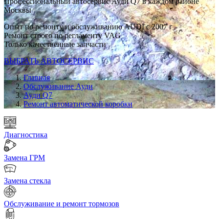
Профессиональный автосервис Ауди Q7 в каждом районе
Москвы
Опыт по ремонту и обслуживанию AUDI с 2007 г
Ремонт строго по регламенту VAG
Только качественные запчасти
ВЫБРАТЬ АВТОСЕРВИС
Главная
Обслуживание Ауди
Ауди Q7
Ремонт автоматической коробки
Диагностика
Замена ГРМ
Замена стекла
Обслуживание и ремонт тормозов