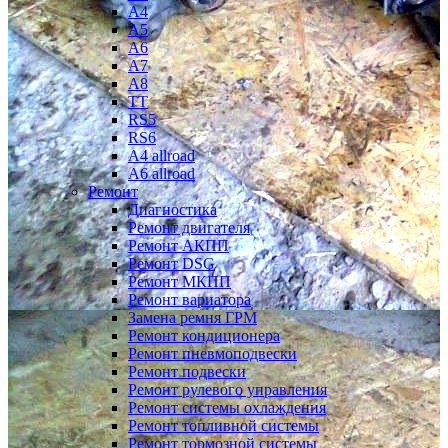
A4
A5
A6
A7
A8
TT
RS5
RS6
A4 allroad
A6 allroad
Ремонт
Диагностика
Ремонт двигателя
Ремонт АКПП
Ремонт DSG
Ремонт МКПП
Ремонт вариатора
Замена ремня ГРМ
Ремонт кондиционера
Ремонт пневмоподвески
Ремонт подвески
Ремонт рулевого управления
Ремонт системы охлаждения
Ремонт топливной системы
Ремонт тормозной системы