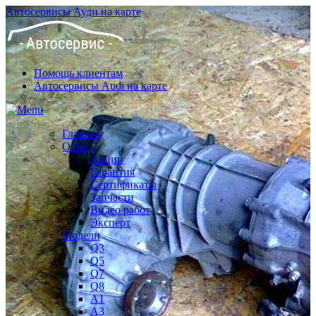
Автосервисы Ауди на карте
Помощь клиентам
Автосервисы Audi на карте
Главная
О нас
Акции
Гарантия
Сертификаты
Запчасти
Видео работ
Эксперт
Модели
Q3
Q5
Q7
Q8
A1
A3