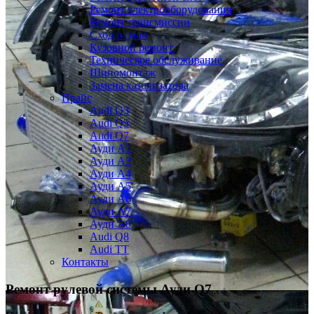
Ремонт электрооборудования
Ремонт трансмиссии
Сход развал
Кузовной ремонт
Техническое обслуживание
Шиномонтаж
Замена катализатора
Прайс
Audi Q3
Audi Q5
Audi Q7
Ауди А1
Ауди А3
Ауди А4
Ауди A5
Ауди А6
Ауди А7
Ауди A8
Audi Q8
Audi TT
Контакты
Ремонт рулевой системы Ауди Q7