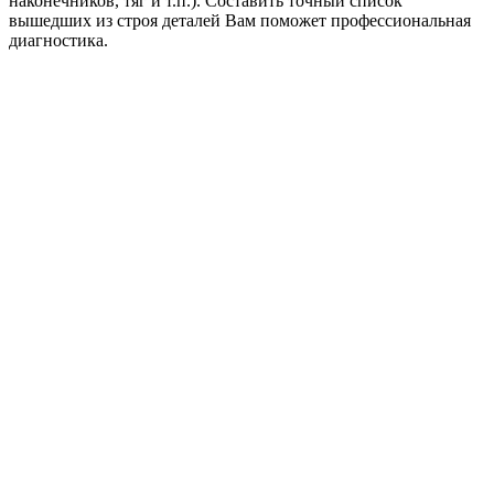
наконечников, тяг и т.п.). Составить точный список
вышедших из строя деталей Вам поможет профессиональная
диагностика.