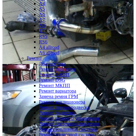
A4
A5
A6
A7
A8
TT
RS5
RS6
A4 allroad
A6 allroad
Ремонт
Диагностика
Ремонт двигателя
Ремонт АКПП
Ремонт DSG
Ремонт МКПП
Ремонт вариатора
Замена ремня ГРМ
Ремонт кондиционера
Ремонт пневмоподвески
Ремонт подвески
Ремонт рулевого управления
Ремонт системы охлаждения
Ремонт топливной системы
Ремонт тормозной системы