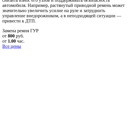
снизить износ его узлов и поддерживать безопасность
автомобиля. Например, растянутый приводной ремень может
значительно увеличить усилие на руле и затруднить
управление внедорожником, а в неподходящей ситуации —
привести к ДТП.
Замена ремня ГУР
от
800
руб.
от
1.00
час.
Все цены