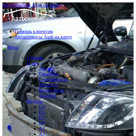
Автосервисы Ауди на карте
Помощь клиентам
Автосервисы Audi на карте
Главная
О нас
Акции
Гарантия
Сертификаты
Запчасти
Видео работ
Эксперт
Модели
Q3
Q5
Q7
Q8
A1
A3