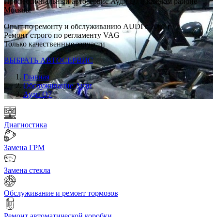
Профессиональный автосервис Ауди Q7 в каждом районе
Москвы
Опыт по ремонту и обслуживанию AUDI с 2007 г
Ремонт строго по регламенту VAG
Только качественные запчасти
ВЫБРАТЬ АВТОСЕРВИС
Главная
Обслуживание Ауди
Ауди Q7
Диагностика
Замена ГРМ
Замена стекла
Обслуживание и ремонт тормозов
Ремонт автоматической коробки