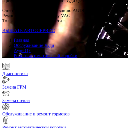
Профессиональный автосервис Ауди Q7 в каждом районе Мос
Опыт по ремонту и обслуживанию AUDI с 2007 г
Ремонт строго по регламенту VAG
Только качественные запчасти
ВЫБРАТЬ АВТОСЕРВИС
Главная
Обслуживание Ауди
Ауди Q7
Ремонт автоматической коробки
Диагностика
Замена ГРМ
Замена стекла
Обслуживание и ремонт тормозов
Ремонт автоматической коробки