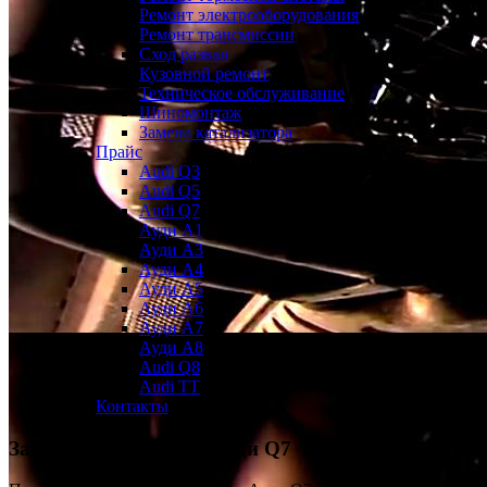
Ремонт электрооборудования
Ремонт трансмиссии
Сход развал
Кузовной ремонт
Техническое обслуживание
Шиномонтаж
Замена катализатора
Прайс
Audi Q3
Audi Q5
Audi Q7
Ауди А1
Ауди А3
Ауди А4
Ауди A5
Ауди А6
Ауди А7
Ауди A8
Audi Q8
Audi TT
Контакты
Замена масла АКПП
Ауди Q7