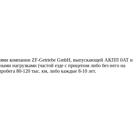
аниями компании ZF-Getriebe GmbH, выпускающей АКПП 0AT и
ыми нагрузками (частой езде с прицепом либо без него на
обега 80-120 тыс. км, либо каждые 8-10 лет.