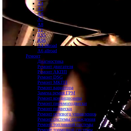
A4
A5
A6
A7
A8
TT
RS5
RS6
A4 allroad
A6 allroad
Ремонт
Диагностика
Ремонт двигателя
Ремонт АКПП
Ремонт DSG
Ремонт МКПП
Ремонт вариатора
Замена ремня ГРМ
Ремонт кондиционера
Ремонт пневмоподвески
Ремонт подвески
Ремонт рулевого управления
Ремонт системы охлаждения
Ремонт топливной системы
Ремонт тормозной системы