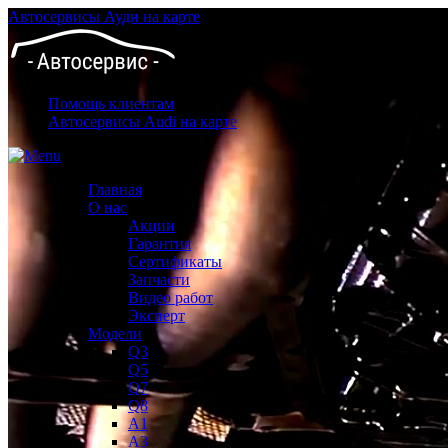
Автосервисы Ауди на карте
Помощь клиентам
Автосервисы Audi на карте
Главная
О нас
Акции
Гарантия
Сертификаты
Запчасти
Видео работ
Эксперт
Модели
Q3
Q5
Q7
Q8
A1
A3