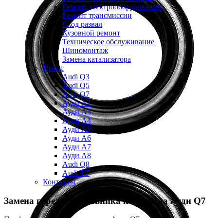
Ремонт электрооборудования
Ремонт трансмиссии
Сход развал
Кузовной ремонт
Техническое обслуживание
Шиномонтаж
Замена катализатора
Прайс
Audi Q3
Audi Q5
Audi Q7
Ауди А1
Ауди А3
Ауди А4
Ауди A5
Ауди А6
Ауди А7
Ауди A8
Audi Q8
Audi TT
Контакты
Замена переднего сальника коленвала
Ауди Q7