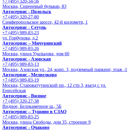
+7 (495) 320-34-56
Москва, Сиреневый бульвар, 83
Автосервис - Подольск
+7 (495) 320-27-80
Симферопольское шоссе, 42-й километр, 1
Автосервис - Сетунь
+7 (495) 989-83-23
ул. Горбунова, д.2
Автосервис – Мичуринский
+7 (495) 989-83-26
Москва, улица Удальцова, дом 60
Автосервис - Азовская
+7 (495) 989-83-13
Москва, Азовская ул., 24, корп. 3, подземный паркинг, этаж -1
Автосервис - Медведково
+7 (495) 989-83-19
Москва, Староватутинский пр., 12 стр 3, въезд с ул.
Енисейская
Автосервис - Видное
+7 (495) 320-27-38
Видное, Белокаменное ш., 5Б
Автосервис – Тушино в СЗАО
+7 (495) 989-83-25
Москва, улица Свободы, дом 35, строение 9
Автосервис - Очаково