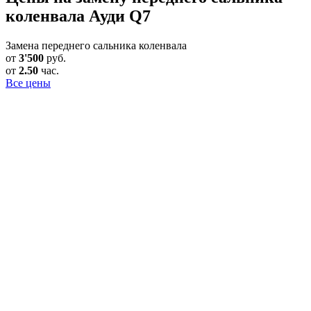
коленвала Ауди Q7
Замена переднего сальника коленвала
от
3'500
руб.
от
2.50
час.
Все цены