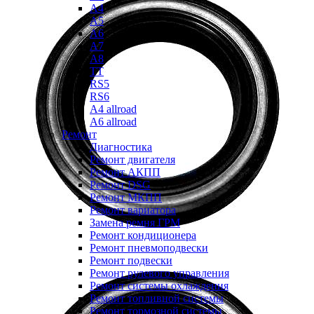
A4
A5
A6
A7
A8
TT
RS5
RS6
A4 allroad
A6 allroad
Ремонт
Диагностика
Ремонт двигателя
Ремонт АКПП
Ремонт DSG
Ремонт МКПП
Ремонт вариатора
Замена ремня ГРМ
Ремонт кондиционера
Ремонт пневмоподвески
Ремонт подвески
Ремонт рулевого управления
Ремонт системы охлаждения
Ремонт топливной системы
Ремонт тормозной системы