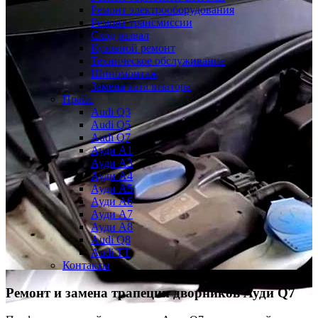
Ремонт электрооборудования
Ремонт трансмиссии
Сход развал
Кузовной ремонт
Техническое обслуживание
Шиномонтаж
Замена катализатора
Прайс
Audi Q3
Audi Q5
Audi Q7
Ауди А1
Ауди А3
Ауди А4
Ауди A5
Ауди А6
Ауди А7
Ауди A8
Audi Q8
Audi TT
Контакты
Ремонт и замена трапеции дворников
Ауди Q7