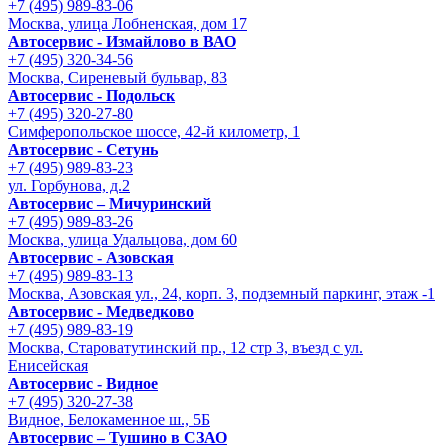
+7 (495) 989-83-06
Москва, улица Лобненская, дом 17
Автосервис - Измайлово в ВАО
+7 (495) 320-34-56
Москва, Сиреневый бульвар, 83
Автосервис - Подольск
+7 (495) 320-27-80
Симферопольское шоссе, 42-й километр, 1
Автосервис - Сетунь
+7 (495) 989-83-23
ул. Горбунова, д.2
Автосервис – Мичуринский
+7 (495) 989-83-26
Москва, улица Удальцова, дом 60
Автосервис - Азовская
+7 (495) 989-83-13
Москва, Азовская ул., 24, корп. 3, подземный паркинг, этаж -1
Автосервис - Медведково
+7 (495) 989-83-19
Москва, Староватутинский пр., 12 стр 3, въезд с ул.
Енисейская
Автосервис - Видное
+7 (495) 320-27-38
Видное, Белокаменное ш., 5Б
Автосервис – Тушино в СЗАО