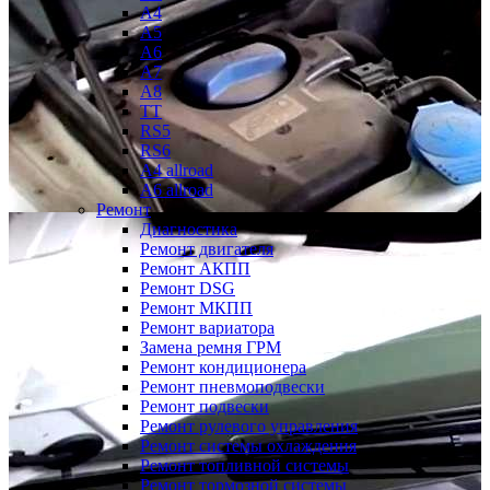
A4
A5
A6
A7
A8
TT
RS5
RS6
A4 allroad
A6 allroad
Ремонт
Диагностика
Ремонт двигателя
Ремонт АКПП
Ремонт DSG
Ремонт МКПП
Ремонт вариатора
Замена ремня ГРМ
Ремонт кондиционера
Ремонт пневмоподвески
Ремонт подвески
Ремонт рулевого управления
Ремонт системы охлаждения
Ремонт топливной системы
Ремонт тормозной системы