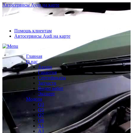
Автосервисы Ауди на карте
Помощь клиентам
Автосервисы Audi на карте
Главная
О нас
Акции
Гарантия
Сертификаты
Запчасти
Видео работ
Эксперт
Модели
Q3
Q5
Q7
Q8
A1
A3