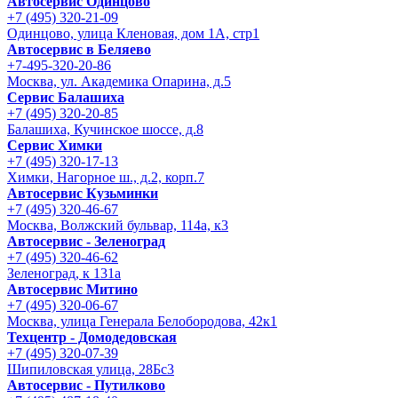
Автосервис Одинцово
+7 (495) 320-21-09
Одинцово, улица Кленовая, дом 1А, стр1
Автосервис в Беляево
+7-495-320-20-86
Москва, ул. Академика Опарина, д.5
Сервис Балашиха
+7 (495) 320-20-85
Балашиха, Кучинское шоссе, д.8
Сервис Химки
+7 (495) 320-17-13
Химки, Нагорное ш., д.2, корп.7
Автосервис Кузьминки
+7 (495) 320-46-67
Москва, Волжский бульвар, 114а, к3
Автосервис - Зеленоград
+7 (495) 320-46-62
Зеленоград, к 131а
Автосервис Митино
+7 (495) 320-06-67
Москва, улица Генерала Белобородова, 42к1
Техцентр - Домодедовская
+7 (495) 320-07-39
Шипиловская улица, 28Бс3
Автосервис - Путилково