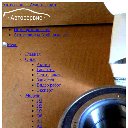
Автосервисы Ауди на карте
Помощь клиентам
Автосервисы Audi на карте
Главная
О нас
Акции
Гарантия
Сертификаты
Запчасти
Видео работ
Эксперт
Модели
Q3
Q5
Q7
Q8
A1
A3