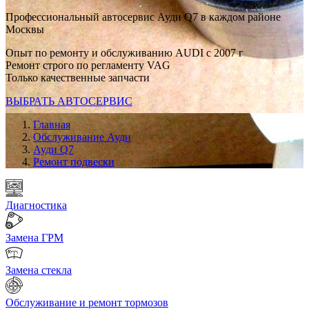
Профессиональный автосервис Ауди Q7 в каждом районе
Москвы
Опыт по ремонту и обслуживанию AUDI с 2007 г
Ремонт строго по регламенту VAG
Только качественные запчасти
ВЫБРАТЬ АВТОСЕРВИС
Главная
Обслуживание Ауди
Ауди Q7
Ремонт подвески
Диагностика
Замена ГРМ
Замена стекла
Обслуживание и ремонт тормозов