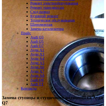
Ремонт электрооборудования
Ремонт трансмиссии
Сход развал
Кузовной ремонт
Техническое обслуживание
Шиномонтаж
Замена катализатора
Прайс
Audi Q3
Audi Q5
Audi Q7
Ауди А1
Ауди А3
Ауди А4
Ауди A5
Ауди А6
Ауди А7
Ауди A8
Audi Q8
Audi TT
Контакты
Замена ступицы и ступичного подшипника
Ауди
Q7