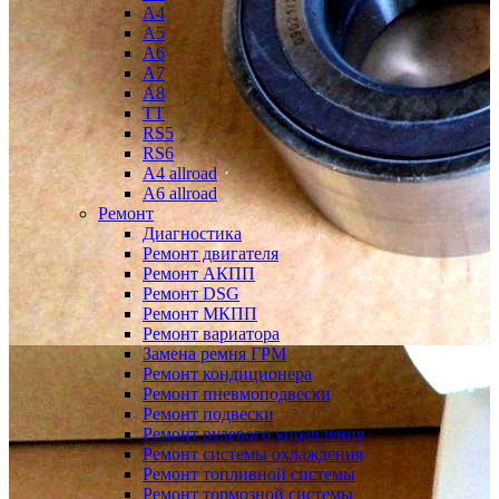
A4
A5
A6
A7
A8
TT
RS5
RS6
A4 allroad
A6 allroad
Ремонт
Диагностика
Ремонт двигателя
Ремонт АКПП
Ремонт DSG
Ремонт МКПП
Ремонт вариатора
Замена ремня ГРМ
Ремонт кондиционера
Ремонт пневмоподвески
Ремонт подвески
Ремонт рулевого управления
Ремонт системы охлаждения
Ремонт топливной системы
Ремонт тормозной системы