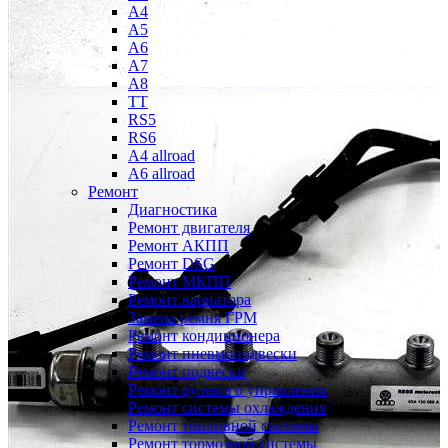
A4
A5
A6
A7
A8
TT
RS5
RS6
A4 allroad
A6 allroad
Ремонт
Диагностика
Ремонт двигателя
Ремонт АКПП
Ремонт DSG
Ремонт МКПП
Ремонт вариатора
Замена ремня ГРМ
Ремонт кондиционера
Ремонт пневмоподвески
Ремонт подвески
Ремонт рулевого управления
Ремонт системы охлаждения
Ремонт топливной системы
Ремонт тормозной системы