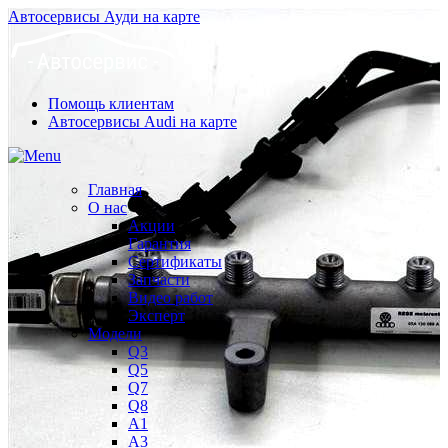
Автосервисы Ауди на карте
Помощь клиентам
Автосервисы Audi на карте
Главная
О нас
Акции
Гарантия
Сертификаты
Запчасти
Видео работ
Эксперт
Модели
Q3
Q5
Q7
Q8
A1
A3