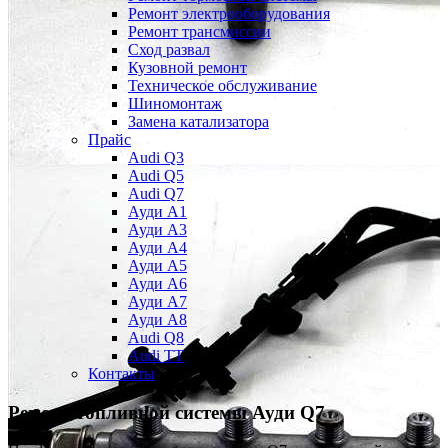
Ремонт электрооборудования
Ремонт трансмиссии
Сход развал
Кузовной ремонт
Техническое обслуживание
Шиномонтаж
Замена катализатора
Прайс
Audi Q3
Audi Q5
Audi Q7
Ауди А1
Ауди А3
Ауди А4
Ауди A5
Ауди А6
Ауди А7
Ауди A8
Audi Q8
Audi TT
Контакты
Ремонт топливной системы
Ауди Q7