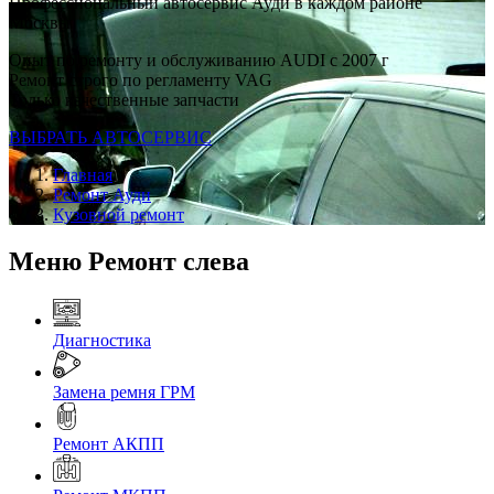
Профессиональный автосервис Ауди в каждом районе
Москвы
Опыт по ремонту и обслуживанию AUDI с 2007 г
Ремонт строго по регламенту VAG
Только качественные запчасти
ВЫБРАТЬ АВТОСЕРВИС
Главная
Ремонт Ауди
Кузовной ремонт
Меню Ремонт слева
Диагностика
Замена ремня ГРМ
Ремонт АКПП