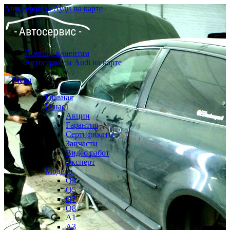
Автосервисы Ауди на карте
Помощь клиентам
Автосервисы Audi на карте
Главная
О нас
Акции
Гарантия
Сертификаты
Запчасти
Видео работ
Эксперт
Модели
Q3
Q5
Q7
Q8
A1
A3