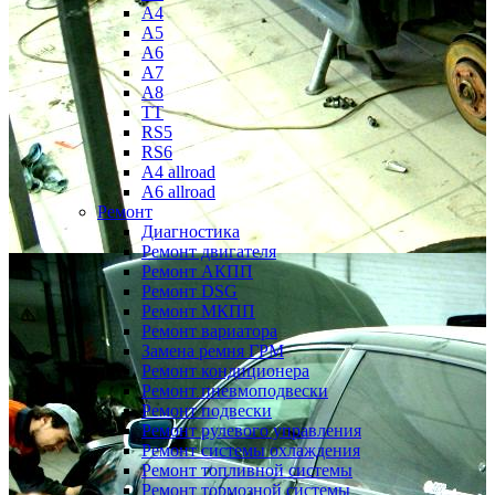
A4
A5
A6
A7
A8
TT
RS5
RS6
A4 allroad
A6 allroad
Ремонт
Диагностика
Ремонт двигателя
Ремонт АКПП
Ремонт DSG
Ремонт МКПП
Ремонт вариатора
Замена ремня ГРМ
Ремонт кондиционера
Ремонт пневмоподвески
Ремонт подвески
Ремонт рулевого управления
Ремонт системы охлаждения
Ремонт топливной системы
Ремонт тормозной системы