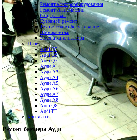
Ремонт электрооборудования
Ремонт трансмиссии
Сход развал
Кузовной ремонт
Техническое обслуживание
Шиномонтаж
Замена катализатора
Прайс
Audi Q3
Audi Q5
Audi Q7
Ауди А1
Ауди А3
Ауди А4
Ауди A5
Ауди А6
Ауди А7
Ауди A8
Audi Q8
Audi TT
Контакты
Ремонт бампера Ауди