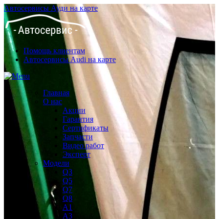
Автосервисы Ауди на карте
Помощь клиентам
Автосервисы Audi на карте
Главная
О нас
Акции
Гарантия
Сертификаты
Запчасти
Видео работ
Эксперт
Модели
Q3
Q5
Q7
Q8
A1
A3