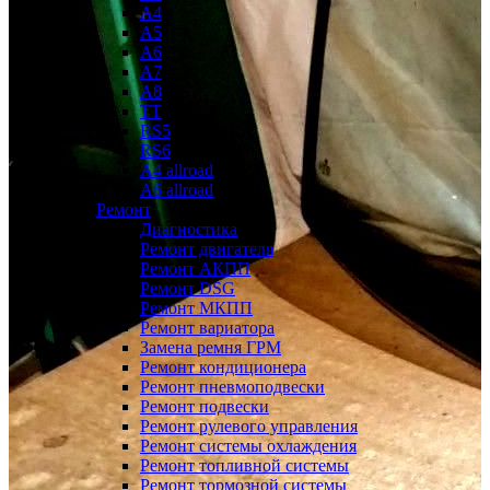
A4
A5
A6
A7
A8
TT
RS5
RS6
A4 allroad
A6 allroad
Ремонт
Диагностика
Ремонт двигателя
Ремонт АКПП
Ремонт DSG
Ремонт МКПП
Ремонт вариатора
Замена ремня ГРМ
Ремонт кондиционера
Ремонт пневмоподвески
Ремонт подвески
Ремонт рулевого управления
Ремонт системы охлаждения
Ремонт топливной системы
Ремонт тормозной системы