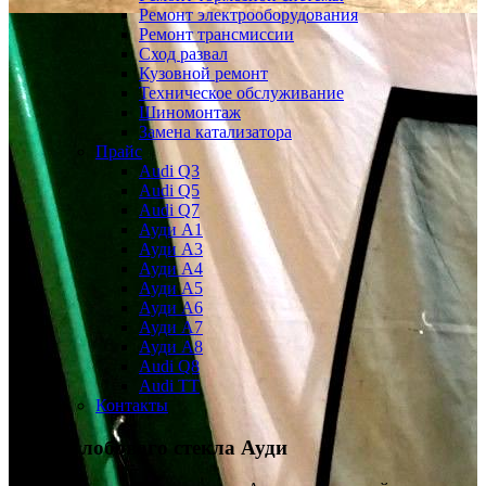
Ремонт электрооборудования
Ремонт трансмиссии
Сход развал
Кузовной ремонт
Техническое обслуживание
Шиномонтаж
Замена катализатора
Прайс
Audi Q3
Audi Q5
Audi Q7
Ауди А1
Ауди А3
Ауди А4
Ауди A5
Ауди А6
Ауди А7
Ауди A8
Audi Q8
Audi TT
Контакты
Замена лобового стекла Ауди