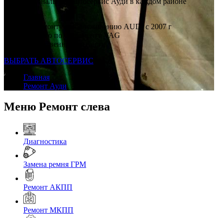
Профессиональный автосервис Ауди в каждом районе
Москвы
Опыт по ремонту и обслуживанию AUDI с 2007 г
Ремонт строго по регламенту VAG
Только качественные запчасти
ВЫБРАТЬ АВТОСЕРВИС
Главная
Ремонт Ауди
Меню Ремонт слева
Диагностика
Замена ремня ГРМ
Ремонт АКПП
Ремонт МКПП