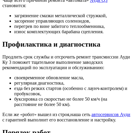
Чаще всего причиной ремонта «автомата»
Ауди Q3
становится:
загрязнение смазки металлической стружкой,
засорение управляющих соленоидов,
перегрев по вине забитого теплообменника,
износ комплектующих барабана сцепления.
Профилактика и диагностика
Продлить срок службы и отсрочить ремонт трансмиссии Ауди
Ку 3 поможет тщательное выполнение заводских
рекомендаций по эксплуатации и обслуживанию:
своевременное обновление масла,
регулярная диагностика,
езда без резких стартов (особенно с лаунч-контролем) и
пробуксовок,
буксировка со скоростью не более 50 км/ч (на
расстояние не более 50 км).
Если же «робот» вышел из строя,наша сеть
автосервисов Ауди
с гарантией выполнит его восстановление и настройку.
Порядок работ