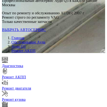
Профессиональный автосервис Ауди Q3 в каждом районе
Москвы
Опыт по ремонту и обслуживанию AUDI с 2007 г
Ремонт строго по регламенту VAG
Только качественные запчасти
ВЫБРАТЬ АВТОСЕРВИС
Главная
Обслуживание Ауди
Ауди Q3
Ремонт АКПП
Диагностика
Ремонт АКПП
Ремонт двигателя
Ремонт кузова