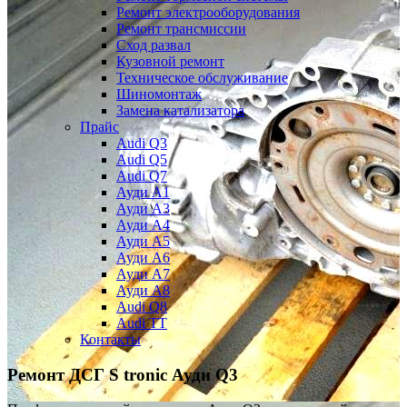
Ремонт электрооборудования
Ремонт трансмиссии
Сход развал
Кузовной ремонт
Техническое обслуживание
Шиномонтаж
Замена катализатора
Прайс
Audi Q3
Audi Q5
Audi Q7
Ауди А1
Ауди А3
Ауди А4
Ауди A5
Ауди А6
Ауди А7
Ауди A8
Audi Q8
Audi TT
Контакты
Ремонт ДСГ S tronic
Ауди Q3