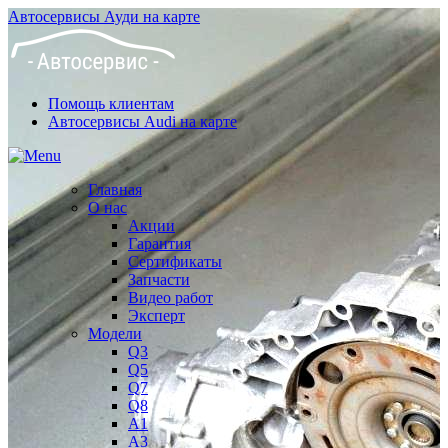
Автосервисы Ауди на карте
Помощь клиентам
Автосервисы Audi на карте
Главная
О нас
Акции
Гарантия
Сертификаты
Запчасти
Видео работ
Эксперт
Модели
Q3
Q5
Q7
Q8
A1
A3