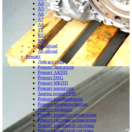
A4
A5
A6
A7
A8
TT
RS5
RS6
A4 allroad
A6 allroad
Ремонт
Диагностика
Ремонт двигателя
Ремонт АКПП
Ремонт DSG
Ремонт МКПП
Ремонт вариатора
Замена ремня ГРМ
Ремонт кондиционера
Ремонт пневмоподвески
Ремонт подвески
Ремонт рулевого управления
Ремонт системы охлаждения
Ремонт топливной системы
Ремонт тормозной системы