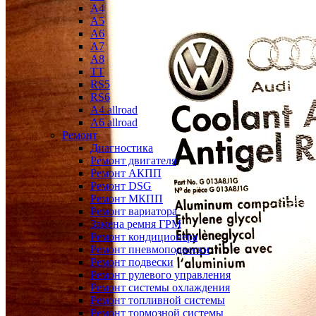
A4
A5
A6
A7
A8
TT
RS5
RS6
A4 allroad
A6 allroad
Ремонт
Диагностика
Ремонт двигателя
Ремонт АКПП
Ремонт DSG
Ремонт МКПП
Ремонт вариатора
Замена ремня ГРМ
Ремонт кондиционера
Ремонт пневмоподвески
Ремонт подвески
Ремонт рулевого управления
Ремонт системы охлаждения
Ремонт топливной системы
Ремонт тормозной системы