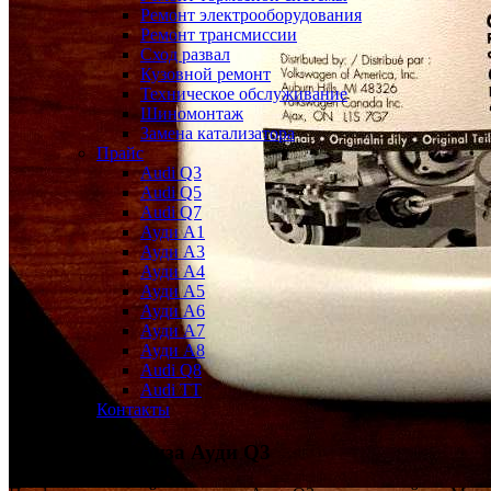
Ремонт электрооборудования
Ремонт трансмиссии
Сход развал
Кузовной ремонт
Техническое обслуживание
Шиномонтаж
Замена катализатора
Прайс
Audi Q3
Audi Q5
Audi Q7
Ауди А1
Ауди А3
Ауди А4
Ауди A5
Ауди А6
Ауди А7
Ауди A8
Audi Q8
Audi TT
Контакты
Замена антифриза
Ауди Q3