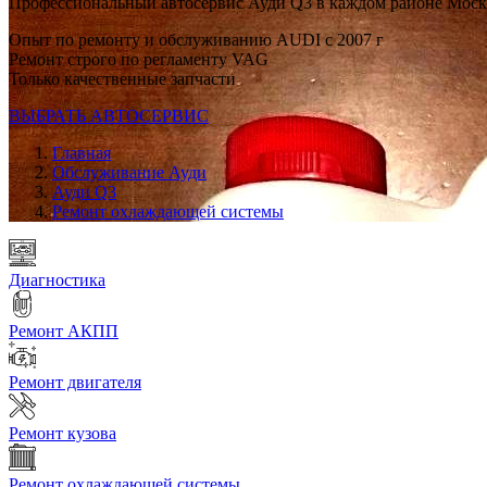
Профессиональный автосервис Ауди Q3 в каждом районе Мос
Опыт по ремонту и обслуживанию AUDI с 2007 г
Ремонт строго по регламенту VAG
Только качественные запчасти
ВЫБРАТЬ АВТОСЕРВИС
Главная
Обслуживание Ауди
Ауди Q3
Ремонт охлаждающей системы
Диагностика
Ремонт АКПП
Ремонт двигателя
Ремонт кузова
Ремонт охлаждающей системы