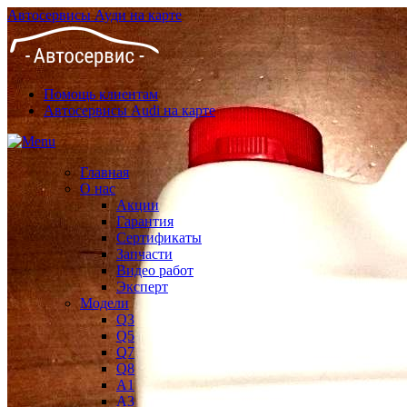
Автосервисы Ауди на карте
Помощь клиентам
Автосервисы Audi на карте
Главная
О нас
Акции
Гарантия
Сертификаты
Запчасти
Видео работ
Эксперт
Модели
Q3
Q5
Q7
Q8
A1
A3