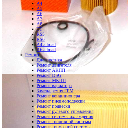
A4
A5
A6
A7
A8
TT
RS5
RS6
A4 allroad
A6 allroad
Ремонт
Диагностика
Ремонт двигателя
Ремонт АКПП
Ремонт DSG
Ремонт МКПП
Ремонт вариатора
Замена ремня ГРМ
Ремонт кондиционера
Ремонт пневмоподвески
Ремонт подвески
Ремонт рулевого управления
Ремонт системы охлаждения
Ремонт топливной системы
Ремонт тормозной системы