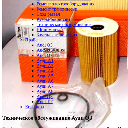
Ремонт электрооборудования
Ремонт трансмиссии
Сход развал
Кузовной ремонт
Техническое обслуживание
Шиномонтаж
Замена катализатора
Прайс
Audi Q3
Audi Q5
Audi Q7
Ауди А1
Ауди А3
Ауди А4
Ауди A5
Ауди А6
Ауди А7
Ауди A8
Audi Q8
Audi TT
Контакты
Техническое обслуживание
Ауди Q3