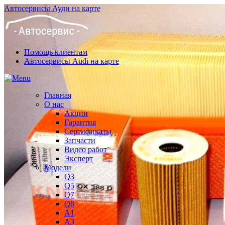
Автосервисы Ауди на карте
Помощь клиентам
Автосервисы Audi на карте
Главная
О нас
Акции
Гарантия
Сертификаты
Запчасти
Видео работ
Эксперт
Модели
Q3
Q5
Q7
Q8
A1
A3