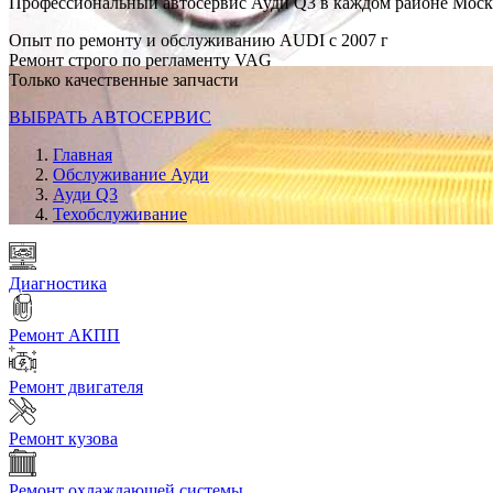
Профессиональный автосервис Ауди Q3 в каждом районе Мос
Опыт по ремонту и обслуживанию AUDI с 2007 г
Ремонт строго по регламенту VAG
Только качественные запчасти
ВЫБРАТЬ АВТОСЕРВИС
Главная
Обслуживание Ауди
Ауди Q3
Техобслуживание
Диагностика
Ремонт АКПП
Ремонт двигателя
Ремонт кузова
Ремонт охлаждающей системы