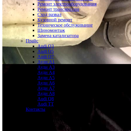
Ремонт электрооборудования
Ремонт трансмиссии
Сход развал
Кузовной ремонт
Техническое обслуживание
Шиномонтаж
Замена катализатора
Прайс
Audi Q3
Audi Q5
Audi Q7
Ауди А1
Ауди А3
Ауди А4
Ауди A5
Ауди А6
Ауди А7
Ауди A8
Audi Q8
Audi TT
Контакты
Замена пыльника ШРУС
Ауди Q5