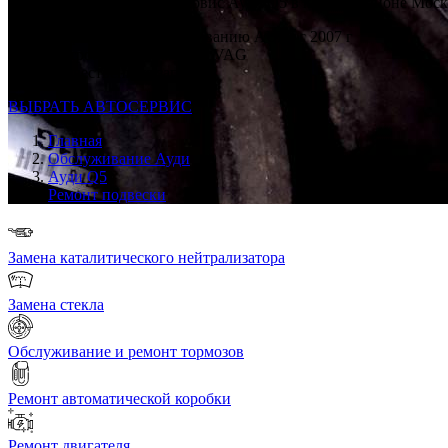
Профессиональный автосервис Ауди Q5 в каждом районе Мос
Опыт по ремонту и обслуживанию AUDI с 2007 г
Ремонт строго по регламенту VAG
Только качественные запчасти
ВЫБРАТЬ АВТОСЕРВИС
Главная
Обслуживание Ауди
Ауди Q5
Ремонт подвески
Замена каталитического нейтрализатора
Замена стекла
Обслуживание и ремонт тормозов
Ремонт автоматической коробки
Ремонт двигателя