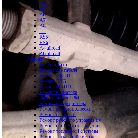
A4
A5
A6
A7
A8
TT
RS5
RS6
A4 allroad
A6 allroad
Ремонт
Диагностика
Ремонт двигателя
Ремонт АКПП
Ремонт DSG
Ремонт МКПП
Ремонт вариатора
Замена ремня ГРМ
Ремонт кондиционера
Ремонт пневмоподвески
Ремонт подвески
Ремонт рулевого управления
Ремонт системы охлаждения
Ремонт топливной системы
Ремонт тормозной системы