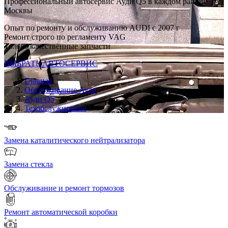
Профессиональный автосервис Ауди Q5 в каждом районе
Москвы
Опыт по ремонту и обслуживанию AUDI с 2007 г
Ремонт строго по регламенту VAG
Только качественные запчасти
ВЫБРАТЬ АВТОСЕРВИС
Главная
Обслуживание Ауди
Ауди Q5
Техобслуживание
Замена каталитического нейтрализатора
Замена стекла
Обслуживание и ремонт тормозов
Ремонт автоматической коробки