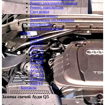
Ремонт электрооборудования
Ремонт трансмиссии
Сход развал
Кузовной ремонт
Техническое обслуживание
Шиномонтаж
Замена катализатора
Прайс
Audi Q3
Audi Q5
Audi Q7
Ауди А1
Ауди А3
Ауди А4
Ауди A5
Ауди А6
Ауди А7
Ауди A8
Audi Q8
Audi TT
Контакты
Замена свечей
Ауди Q5