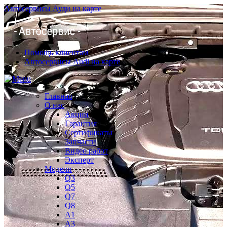
Автосервисы Ауди на карте
Помощь клиентам
Автосервисы Audi на карте
Главная
О нас
Акции
Гарантия
Сертификаты
Запчасти
Видео работ
Эксперт
Модели
Q3
Q5
Q7
Q8
A1
A3