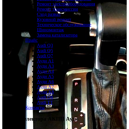
Ремонт электрооборудования
Ремонт трансмиссии
Сход развал
Кузовной ремонт
Техническое обслуживание
Шиномонтаж
Замена катализатора
Прайс
Audi Q3
Audi Q5
Audi Q7
Ауди А1
Ауди А3
Ауди А4
Ауди A5
Ауди А6
Ауди А7
Ауди A8
Audi Q8
Audi TT
Контакты
Замена селектора АКПП Ауди