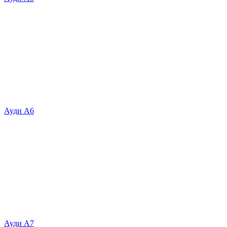
Ауди А6
Ауди А7