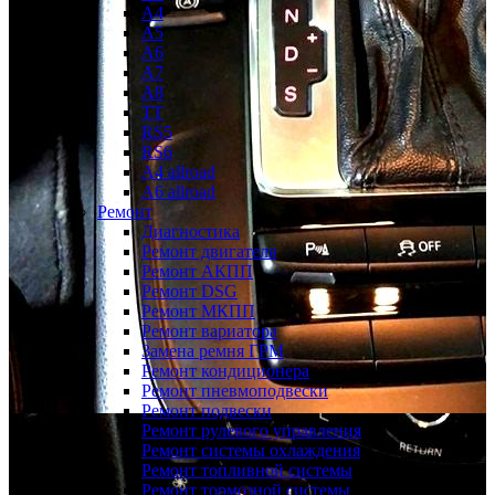
A4
A5
A6
A7
A8
TT
RS5
RS6
A4 allroad
A6 allroad
Ремонт
Диагностика
Ремонт двигателя
Ремонт АКПП
Ремонт DSG
Ремонт МКПП
Ремонт вариатора
Замена ремня ГРМ
Ремонт кондиционера
Ремонт пневмоподвески
Ремонт подвески
Ремонт рулевого управления
Ремонт системы охлаждения
Ремонт топливной системы
Ремонт тормозной системы