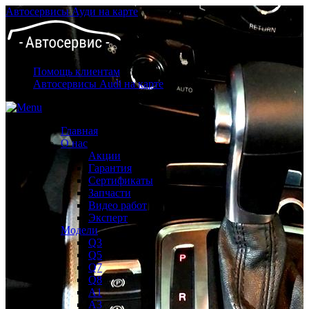
Автосервисы Ауди на карте
Помощь клиентам
Автосервисы Audi на карте
Главная
О нас
Акции
Гарантия
Сертификаты
Запчасти
Видео работ
Эксперт
Модели
Q3
Q5
Q7
Q8
A1
A3