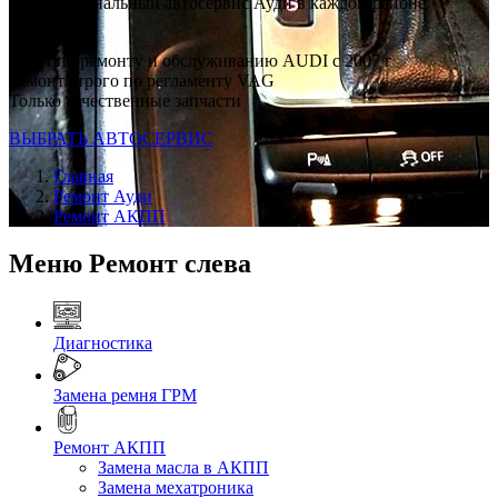
Профессиональный автосервис Ауди в каждом районе
Москвы
Опыт по ремонту и обслуживанию AUDI с 2007 г
Ремонт строго по регламенту VAG
Только качественные запчасти
ВЫБРАТЬ АВТОСЕРВИС
Главная
Ремонт Ауди
Ремонт АКПП
Меню Ремонт слева
Диагностика
Замена ремня ГРМ
Ремонт АКПП
Замена масла в АКПП
Замена мехатроника