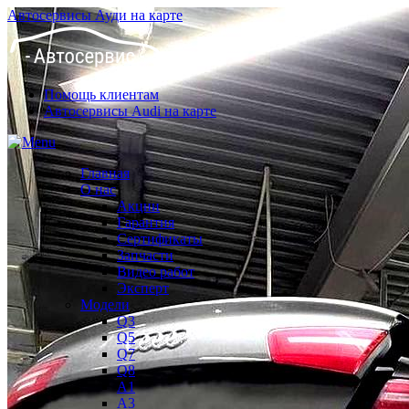
Автосервисы Ауди на карте
Помощь клиентам
Автосервисы Audi на карте
Главная
О нас
Акции
Гарантия
Сертификаты
Запчасти
Видео работ
Эксперт
Модели
Q3
Q5
Q7
Q8
A1
A3