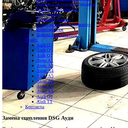
Ремонт электрооборудования
Ремонт трансмиссии
Сход развал
Кузовной ремонт
Техническое обслуживание
Шиномонтаж
Замена катализатора
Прайс
Audi Q3
Audi Q5
Audi Q7
Ауди А1
Ауди А3
Ауди А4
Ауди A5
Ауди А6
Ауди А7
Ауди A8
Audi Q8
Audi TT
Контакты
Замена сцепления DSG Ауди