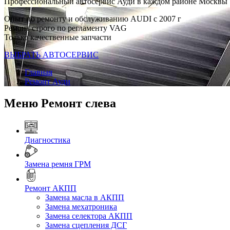
Профессиональный автосервис Ауди в каждом районе Москвы
Опыт по ремонту и обслуживанию AUDI с 2007 г
Ремонт строго по регламенту VAG
Только качественные запчасти
ВЫБРАТЬ АВТОСЕРВИС
Главная
Ремонт Ауди
Меню Ремонт слева
Диагностика
Замена ремня ГРМ
Ремонт АКПП
Замена масла в АКПП
Замена мехатроника
Замена селектора АКПП
Замена сцепления ДСГ