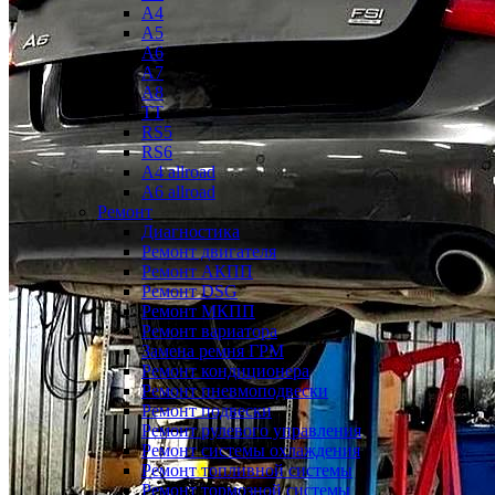
A4
A5
A6
A7
A8
TT
RS5
RS6
A4 allroad
A6 allroad
Ремонт
Диагностика
Ремонт двигателя
Ремонт АКПП
Ремонт DSG
Ремонт МКПП
Ремонт вариатора
Замена ремня ГРМ
Ремонт кондиционера
Ремонт пневмоподвески
Ремонт подвески
Ремонт рулевого управления
Ремонт системы охлаждения
Ремонт топливной системы
Ремонт тормозной системы