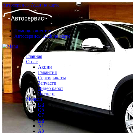
Автосервисы Ауди на карте
Помощь клиентам
Автосервисы Audi на карте
Главная
О нас
Акции
Гарантия
Сертификаты
Запчасти
Видео работ
Эксперт
Модели
Q3
Q5
Q7
Q8
A1
A3