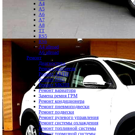
A4
A5
A6
A7
A8
TT
RS5
RS6
A4 allroad
A6 allroad
Ремонт
Диагностика
Ремонт двигателя
Ремонт АКПП
Ремонт DSG
Ремонт МКПП
Ремонт вариатора
Замена ремня ГРМ
Ремонт кондиционера
Ремонт пневмоподвески
Ремонт подвески
Ремонт рулевого управления
Ремонт системы охлаждения
Ремонт топливной системы
Ремонт тормозной системы