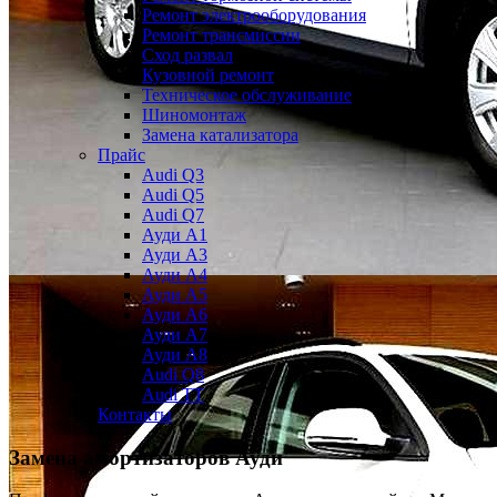
Ремонт электрооборудования
Ремонт трансмиссии
Сход развал
Кузовной ремонт
Техническое обслуживание
Шиномонтаж
Замена катализатора
Прайс
Audi Q3
Audi Q5
Audi Q7
Ауди А1
Ауди А3
Ауди А4
Ауди A5
Ауди А6
Ауди А7
Ауди A8
Audi Q8
Audi TT
Контакты
Замена амортизаторов Ауди