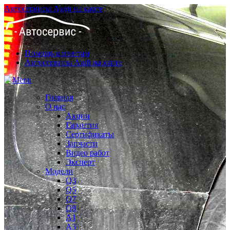
Автосервисы Ауди на карте
Помощь клиентам
Автосервисы Audi на карте
Главная
О нас
Акции
Гарантия
Сертификаты
Запчасти
Видео работ
Эксперт
Модели
Q3
Q5
Q7
Q8
A1
A3