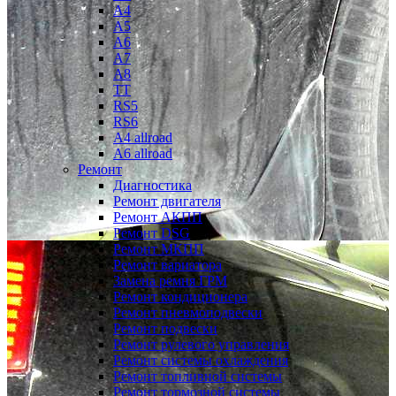
A4
A5
A6
A7
A8
TT
RS5
RS6
A4 allroad
A6 allroad
Ремонт
Диагностика
Ремонт двигателя
Ремонт АКПП
Ремонт DSG
Ремонт МКПП
Ремонт вариатора
Замена ремня ГРМ
Ремонт кондиционера
Ремонт пневмоподвески
Ремонт подвески
Ремонт рулевого управления
Ремонт системы охлаждения
Ремонт топливной системы
Ремонт тормозной системы