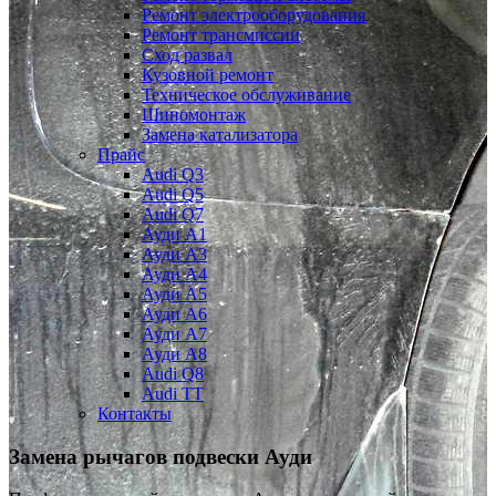
Ремонт электрооборудования
Ремонт трансмиссии
Сход развал
Кузовной ремонт
Техническое обслуживание
Шиномонтаж
Замена катализатора
Прайс
Audi Q3
Audi Q5
Audi Q7
Ауди А1
Ауди А3
Ауди А4
Ауди A5
Ауди А6
Ауди А7
Ауди A8
Audi Q8
Audi TT
Контакты
Замена рычагов подвески Ауди