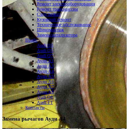
Ремонт электрооборудования
Ремонт трансмиссии
Сход развал
Кузовной ремонт
Техническое обслуживание
Шиномонтаж
Замена катализатора
Прайс
Audi Q3
Audi Q5
Audi Q7
Ауди А1
Ауди А3
Ауди А4
Ауди A5
Ауди А6
Ауди А7
Ауди A8
Audi Q8
Audi TT
Контакты
Замена рычагов
Ауди А4