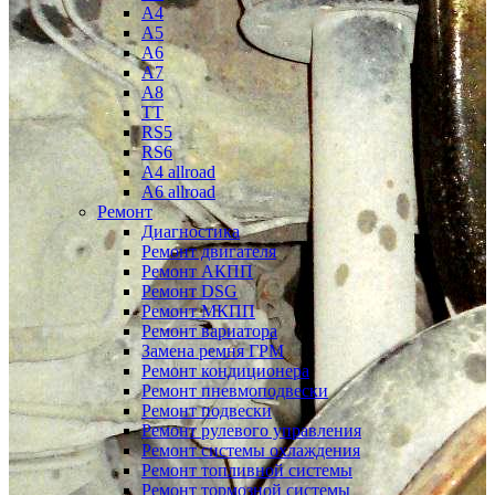
A4
A5
A6
A7
A8
TT
RS5
RS6
A4 allroad
A6 allroad
Ремонт
Диагностика
Ремонт двигателя
Ремонт АКПП
Ремонт DSG
Ремонт МКПП
Ремонт вариатора
Замена ремня ГРМ
Ремонт кондиционера
Ремонт пневмоподвески
Ремонт подвески
Ремонт рулевого управления
Ремонт системы охлаждения
Ремонт топливной системы
Ремонт тормозной системы