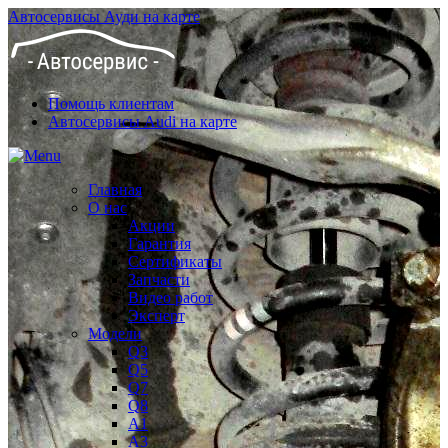
Автосервисы Ауди на карте
Помощь клиентам
Автосервисы Audi на карте
Главная
О нас
Акции
Гарантия
Сертификаты
Запчасти
Видео работ
Эксперт
Модели
Q3
Q5
Q7
Q8
A1
A3