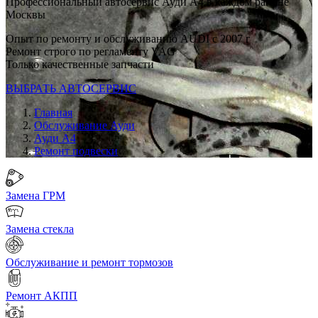
Профессиональный автосервис Ауди А4 в каждом районе
Москвы
Опыт по ремонту и обслуживанию AUDI с 2007 г
Ремонт строго по регламенту VAG
Только качественные запчасти
ВЫБРАТЬ АВТОСЕРВИС
Главная
Обслуживание Ауди
Ауди А4
Ремонт подвески
Замена ГРМ
Замена стекла
Обслуживание и ремонт тормозов
Ремонт АКПП