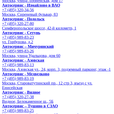
Москва, улица Лобненская, дом 17
Автосервис - Измайлово в ВАО
+7 (495) 320-34-56
Москва, Сиреневый бульвар, 83
Автосервис - Подольск
+7 (495) 320-27-80
Симферопольское шоссе, 42-й километр, 1
Автосервис - Сетунь
+7 (495) 989-83-23
ул. Горбунова, д.2
Автосервис – Мичуринский
+7 (495) 989-83-26
Москва, улица Удальцова, дом 60
Автосервис - Азовская
+7 (495) 989-83-13
Москва, Азовская ул., 24, корп. 3, подземный паркинг, этаж -1
Автосервис - Медведково
+7 (495) 989-83-19
Москва, Староватутинский пр., 12 стр 3, въезд с ул.
Енисейская
Автосервис - Видное
+7 (495) 320-27-38
Видное, Белокаменное ш., 5Б
Автосервис – Тушино в СЗАО
+7 (495) 989-83-25