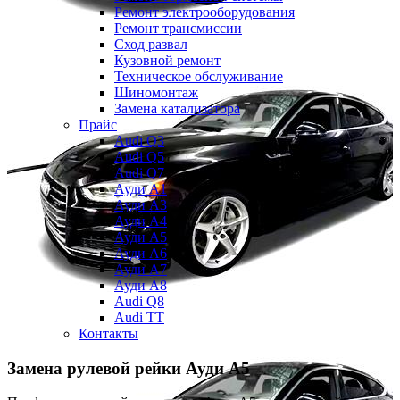
Ремонт электрооборудования
Ремонт трансмиссии
Сход развал
Кузовной ремонт
Техническое обслуживание
Шиномонтаж
Замена катализатора
Прайс
Audi Q3
Audi Q5
Audi Q7
Ауди А1
Ауди А3
Ауди А4
Ауди A5
Ауди А6
Ауди А7
Ауди A8
Audi Q8
Audi TT
Контакты
Замена рулевой рейки
Ауди А5