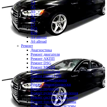
A4
A5
A6
A7
A8
TT
RS5
RS6
A4 allroad
A6 allroad
Ремонт
Диагностика
Ремонт двигателя
Ремонт АКПП
Ремонт DSG
Ремонт МКПП
Ремонт вариатора
Замена ремня ГРМ
Ремонт кондиционера
Ремонт пневмоподвески
Ремонт подвески
Ремонт рулевого управления
Ремонт системы охлаждения
Ремонт топливной системы
Ремонт тормозной системы