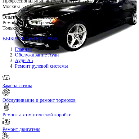
Профессиональный автосервис Ауди А5 в каждом районе
Москвы
Опыт по ремонту и обслуживанию AUDI с 2007 г
Ремонт строго по регламенту VAG
Только качественные запчасти
ВЫБРАТЬ АВТОСЕРВИС
Главная
Обслуживание Ауди
Ауди А5
Ремонт рулевой системы
Замена стекла
Обслуживание и ремонт тормозов
Ремонт автоматической коробки
Ремонт двигателя