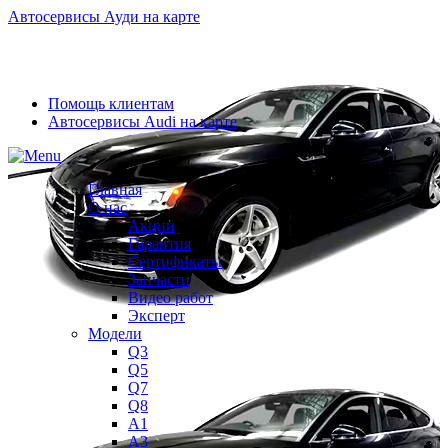
Автосервисы Ауди на карте
Помощь клиентам
Автосервисы Audi на карте
Главная
О нас
Акции
Гарантия
Сертификаты
Запчасти
Видео работ
Эксперт
Модели
Q3
Q5
Q7
Q8
A1
A3