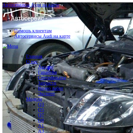
Автосервисы Ауди на карте
Помощь клиентам
Автосервисы Audi на карте
Главная
О нас
Акции
Гарантия
Сертификаты
Запчасти
Видео работ
Эксперт
Модели
Q3
Q5
Q7
Q8
A1
A3