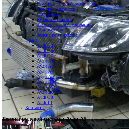
Ремонт электрооборудования
Ремонт трансмиссии
Сход развал
Кузовной ремонт
Техническое обслуживание
Шиномонтаж
Замена катализатора
Прайс
Audi Q3
Audi Q5
Audi Q7
Ауди А1
Ауди А3
Ауди А4
Ауди A5
Ауди А6
Ауди А7
Ауди A8
Audi Q8
Audi TT
Контакты
Ремонт рулевой системы Ауди А5