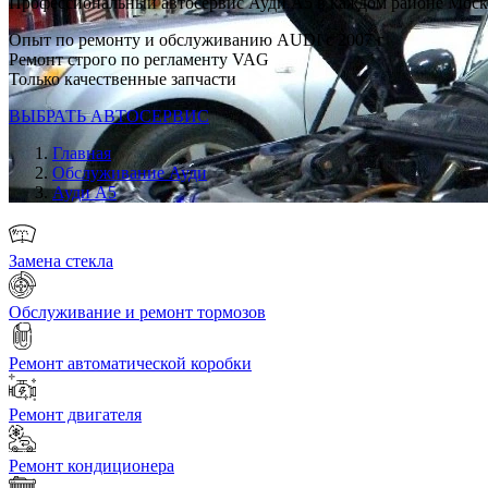
Профессиональный автосервис Ауди А5 в каждом районе Мос
Опыт по ремонту и обслуживанию AUDI с 2007 г
Ремонт строго по регламенту VAG
Только качественные запчасти
ВЫБРАТЬ АВТОСЕРВИС
Главная
Обслуживание Ауди
Ауди А5
Замена стекла
Обслуживание и ремонт тормозов
Ремонт автоматической коробки
Ремонт двигателя
Ремонт кондиционера