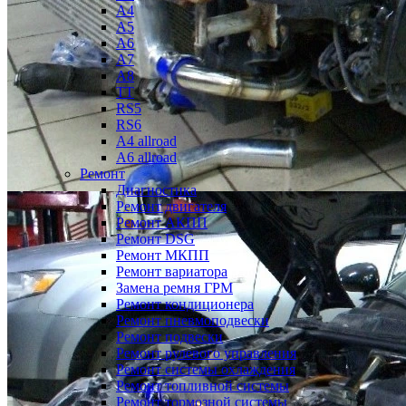
A4
A5
A6
A7
A8
TT
RS5
RS6
A4 allroad
A6 allroad
Ремонт
Диагностика
Ремонт двигателя
Ремонт АКПП
Ремонт DSG
Ремонт МКПП
Ремонт вариатора
Замена ремня ГРМ
Ремонт кондиционера
Ремонт пневмоподвески
Ремонт подвески
Ремонт рулевого управления
Ремонт системы охлаждения
Ремонт топливной системы
Ремонт тормозной системы