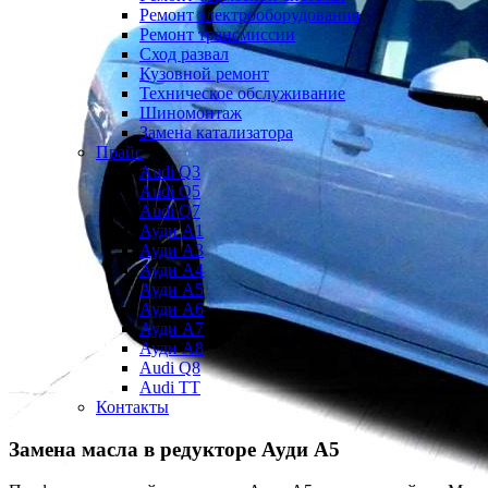
Ремонт электрооборудования
Ремонт трансмиссии
Сход развал
Кузовной ремонт
Техническое обслуживание
Шиномонтаж
Замена катализатора
Прайс
Audi Q3
Audi Q5
Audi Q7
Ауди А1
Ауди А3
Ауди А4
Ауди A5
Ауди А6
Ауди А7
Ауди A8
Audi Q8
Audi TT
Контакты
Замена масла в редукторе
Ауди А5