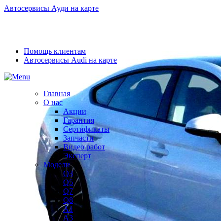
Автосервисы Ауди на карте
Помощь клиентам
Автосервисы Audi на карте
Главная
О нас
Акции
Гарантия
Сертификаты
Запчасти
Видео работ
Эксперт
Модели
Q3
Q5
Q7
Q8
A1
A3