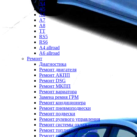
A4
A5
A6
A7
A8
TT
RS5
RS6
A4 allroad
A6 allroad
Ремонт
Диагностика
Ремонт двигателя
Ремонт АКПП
Ремонт DSG
Ремонт МКПП
Ремонт вариатора
Замена ремня ГРМ
Ремонт кондиционера
Ремонт пневмоподвески
Ремонт подвески
Ремонт рулевого управления
Ремонт системы охлаждения
Ремонт топливной системы
Ремонт тормозной системы