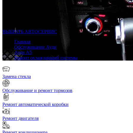
Профессиональный автосервис Ауди А5 в каждом районе Мос
Опыт по ремонту и обслуживанию AUDI с 2007 г
Ремонт строго по регламенту VAG
Только качественные запчасти
ВЫБРАТЬ АВТОСЕРВИС
Главная
Обслуживание Ауди
Ауди А5
Ремонт охлаждающей системы
Замена стекла
Обслуживание и ремонт тормозов
Ремонт автоматической коробки
Ремонт двигателя
Ремонт кондиционера