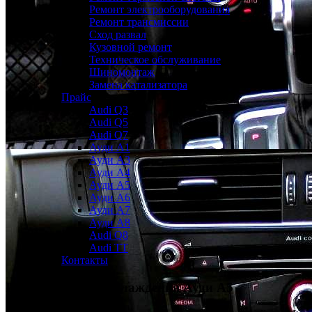
Ремонт электрооборудования
Ремонт трансмиссии
Сход развал
Кузовной ремонт
Техническое обслуживание
Шиномонтаж
Замена катализатора
Прайс
Audi Q3
Audi Q5
Audi Q7
Ауди А1
Ауди А3
Ауди А4
Ауди A5
Ауди А6
Ауди А7
Ауди A8
Audi Q8
Audi TT
Контакты
Ремонт системы охлаждения
Ауди А5