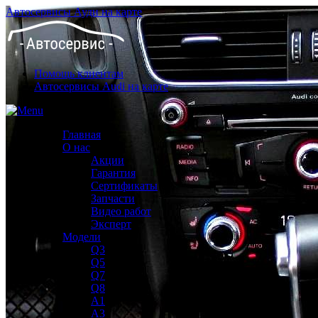
Автосервисы Ауди на карте
Помощь клиентам
Автосервисы Audi на карте
Главная
О нас
Акции
Гарантия
Сертификаты
Запчасти
Видео работ
Эксперт
Модели
Q3
Q5
Q7
Q8
A1
A3