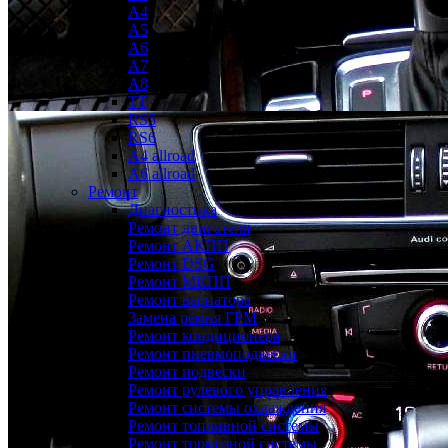
A4
A5
A6
A7
A8
TT
RS5
RS6
A4 allroad
A6 allroad
Ремонт
Диагностика
Ремонт двигателя
Ремонт АКПП
Ремонт DSG
Ремонт МКПП
Ремонт вариатора
Замена ремня ГРМ
Ремонт кондиционера
Ремонт пневмоподвески
Ремонт подвески
Ремонт рулевого управления
Ремонт системы охлаждения
Ремонт топливной системы
Ремонт тормозной системы