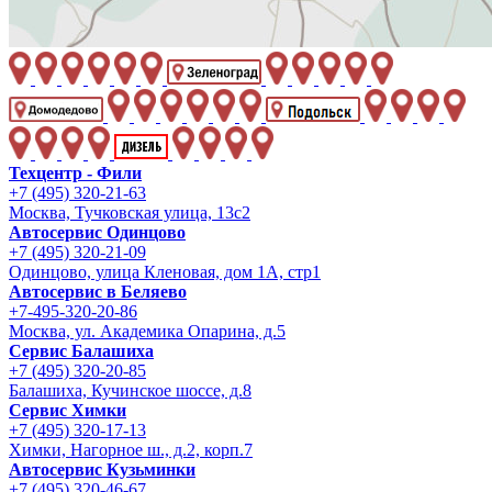
Техцентр - Фили
+7 (495) 320-21-63
Москва, Тучковская улица, 13с2
Автосервис Одинцово
+7 (495) 320-21-09
Одинцово, улица Кленовая, дом 1А, стр1
Автосервис в Беляево
+7-495-320-20-86
Москва, ул. Академика Опарина, д.5
Сервис Балашиха
+7 (495) 320-20-85
Балашиха, Кучинское шоссе, д.8
Сервис Химки
+7 (495) 320-17-13
Химки, Нагорное ш., д.2, корп.7
Автосервис Кузьминки
+7 (495) 320-46-67