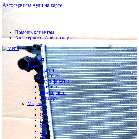
Автосервисы Ауди на карте
Помощь клиентам
Автосервисы Audi на карте
Главная
О нас
Акции
Гарантия
Сертификаты
Запчасти
Видео работ
Эксперт
Модели
Q3
Q5
Q7
Q8
A1
A3