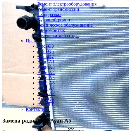
Ремонт электрооборудования
Ремонт трансмиссии
Сход развал
Кузовной ремонт
Техническое обслуживание
Шиномонтаж
Замена катализатора
Прайс
Audi Q3
Audi Q5
Audi Q7
Ауди А1
Ауди А3
Ауди А4
Ауди A5
Ауди А6
Ауди А7
Ауди A8
Audi Q8
Audi TT
Контакты
Замена радиатора
Ауди А5