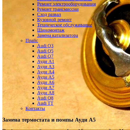
Ремонт электрооборудования
Ремонт трансмиссии
Сход развал
Кузовной ремонт
Техническое обслуживание
Шиномонтаж
Замена катализатора
Прайс
Audi Q3
Audi Q5
Audi Q7
Ауди А1
Ауди А3
Ауди А4
Ауди A5
Ауди А6
Ауди А7
Ауди A8
Audi Q8
Audi TT
Контакты
Замена термостата и помпы
Ауди А5