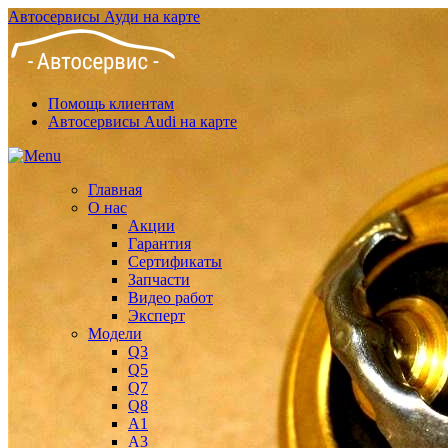
Автосервисы Ауди на карте
Помощь клиентам
Автосервисы Audi на карте
Главная
О нас
Акции
Гарантия
Сертификаты
Запчасти
Видео работ
Эксперт
Модели
Q3
Q5
Q7
Q8
A1
A3