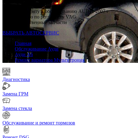
Профессиональный автосервис Ауди А6 в каждом районе Мос
Опыт по ремонту и обслуживанию AUDI с 2007 г
Ремонт строго по регламенту VAG
Только качественные запчасти
ВЫБРАТЬ АВТОСЕРВИС
Главная
Обслуживание Ауди
Ауди А6
Ремонт вариатора Мультитроник
Диагностика
Замена ГРМ
Замена стекла
Обслуживание и ремонт тормозов
Ремонт DSG