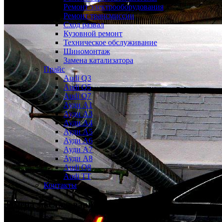
Ремонт электрооборудования
Ремонт трансмиссии
Сход развал
Кузовной ремонт
Техническое обслуживание
Шиномонтаж
Замена катализатора
Прайс
Audi Q3
Audi Q5
Audi Q7
Ауди А1
Ауди А3
Ауди А4
Ауди A5
Ауди А6
Ауди А7
Ауди A8
Audi Q8
Audi TT
Контакты
Замена масла в вариаторе
Ауди А6