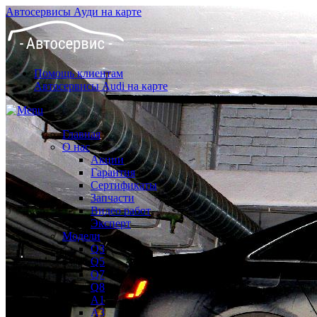
Автосервисы Ауди на карте
Помощь клиентам
Автосервисы Audi на карте
Главная
О нас
Акции
Гарантия
Сертификаты
Запчасти
Видео работ
Эксперт
Модели
Q3
Q5
Q7
Q8
A1
A3