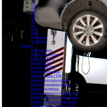
A4
A5
A6
A7
A8
TT
RS5
RS6
A4 allroad
A6 allroad
Ремонт
Диагностика
Ремонт двигателя
Ремонт АКПП
Ремонт DSG
Ремонт МКПП
Ремонт вариатора
Замена ремня ГРМ
Ремонт кондиционера
Ремонт пневмоподвески
Ремонт подвески
Ремонт рулевого управления
Ремонт системы охлаждения
Ремонт топливной системы
Ремонт тормозной системы