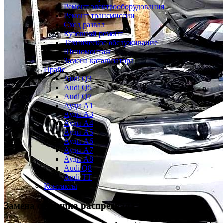
Ремонт электрооборудования
Ремонт трансмиссии
Сход развал
Кузовной ремонт
Техническое обслуживание
Шиномонтаж
Замена катализатора
Прайс
Audi Q3
Audi Q5
Audi Q7
Ауди А1
Ауди А3
Ауди А4
Ауди A5
Ауди А6
Ауди А7
Ауди A8
Audi Q8
Audi TT
Контакты
Замена сальника распредвала
Ауди А6