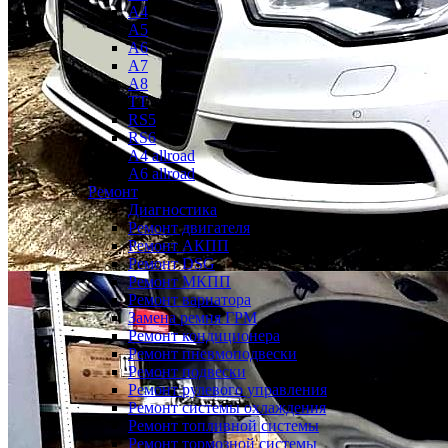
A4
A5
A6
A7
A8
TT
RS5
RS6
A4 allroad
A6 allroad
Ремонт
Диагностика
Ремонт двигателя
Ремонт АКПП
Ремонт DSG
Ремонт МКПП
Ремонт вариатора
Замена ремня ГРМ
Ремонт кондиционера
Ремонт пневмоподвески
Ремонт подвески
Ремонт рулевого управления
Ремонт системы охлаждения
Ремонт топливной системы
Ремонт тормозной системы