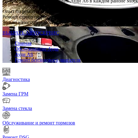
Профессиональный автосервис Ауди А6 в каждом районе Мос
Опыт по ремонту и обслуживанию AUDI с 2007 г
Ремонт строго по регламенту VAG
Только качественные запчасти
ВЫБРАТЬ АВТОСЕРВИС
Главная
Обслуживание Ауди
Ауди А6
Ремонт бензинового двигателя
Диагностика
Замена ГРМ
Замена стекла
Обслуживание и ремонт тормозов
Ремонт DSG