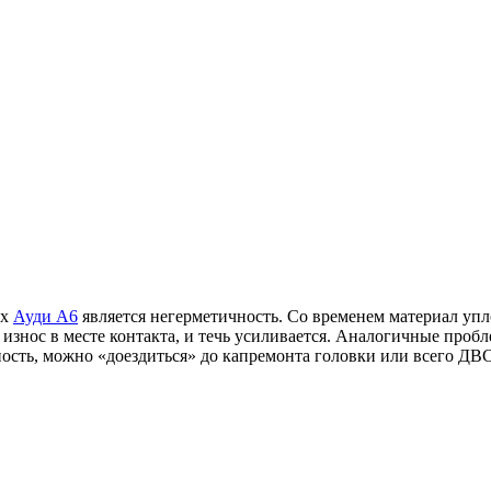
ах
Ауди А6
является негерметичность. Со временем материал упло
 износ в месте контакта, и течь усиливается. Аналогичные про
ность, можно «доездиться» до капремонта головки или всего ДВС