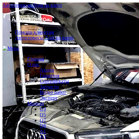
Автосервисы Ауди на карте
Помощь клиентам
Автосервисы Audi на карте
Главная
О нас
Акции
Гарантия
Сертификаты
Запчасти
Видео работ
Эксперт
Модели
Q3
Q5
Q7
Q8
A1
A3