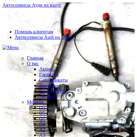
Автосервисы Ауди на карте
Помощь клиентам
Автосервисы Audi на карте
Главная
О нас
Акции
Гарантия
Сертификаты
Запчасти
Видео работ
Эксперт
Модели
Q3
Q5
Q7
Q8
A1
A3