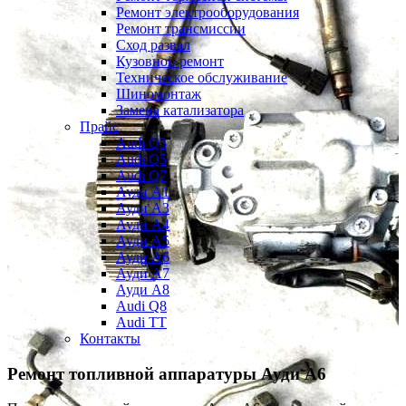
Ремонт электрооборудования
Ремонт трансмиссии
Сход развал
Кузовной ремонт
Техническое обслуживание
Шиномонтаж
Замена катализатора
Прайс
Audi Q3
Audi Q5
Audi Q7
Ауди А1
Ауди А3
Ауди А4
Ауди A5
Ауди А6
Ауди А7
Ауди A8
Audi Q8
Audi TT
Контакты
Ремонт топливной аппаратуры
Ауди А6