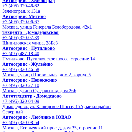
Автосервис - Зеленоград
+7 (495) 320-46-62
Зеленоград, к 131а
Автосервис Митино
+7 (495) 320-06-67
Москва, улица Генерала Белобородова, 42к1
Техцентр - Домодедовская
+7 (495) 320-07-39
Шипиловская улица, 28Бс3
Автосервис - Путилково
+7 (495) 487-18-40
Путилково, Путилковское шоссе, строение 14
Автосервис - Жулебино
+7 (495) 320-46-58
Москва, улица Привольная, дом 2, корпус 5
Автосервис - Новокосино
+7 (495) 320-27-10
Москва, улица Суздальская, дом 26Б
Автотехцентр - Домодедово
+7 (495) 320-04-09
Домодедово, ул. Каширское Шоссе, 15А, микрорайон
Северный
Автосервис - Люблино в ЮВАО
+7 (495) 320-08-54
Москва, Егорьевский проезд, дом 35, строение 11