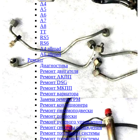
A4
A5
A6
A7
A8
TT
RS5
RS6
A4 allroad
A6 allroad
Ремонт
Диагностика
Ремонт двигателя
Ремонт АКПП
Ремонт DSG
Ремонт МКПП
Ремонт вариатора
Замена ремня ГРМ
Ремонт кондиционера
Ремонт пневмоподвески
Ремонт подвески
Ремонт рулевого управления
Ремонт системы охлаждения
Ремонт топливной системы
Ремонт тормозной системы