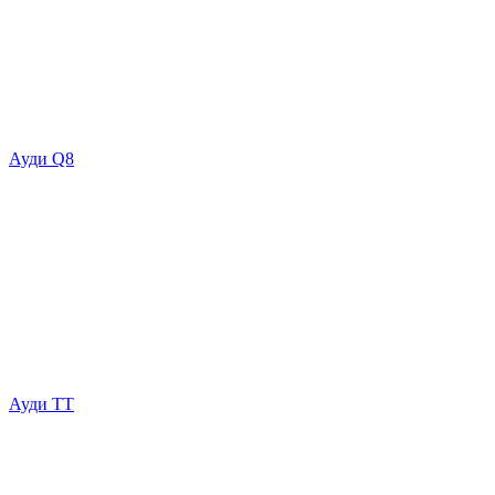
Ауди Q8
Ауди ТТ