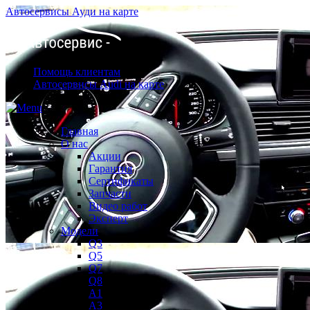
Автосервисы Ауди на карте
Помощь клиентам
Автосервисы Audi на карте
Главная
О нас
Акции
Гарантия
Сертификаты
Запчасти
Видео работ
Эксперт
Модели
Q3
Q5
Q7
Q8
A1
A3