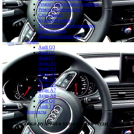
Ремонт электрооборудования
Ремонт трансмиссии
Сход развал
Кузовной ремонт
Техническое обслуживание
Шиномонтаж
Замена катализатора
Прайс
Audi Q3
Audi Q5
Audi Q7
Ауди А1
Ауди А3
Ауди А4
Ауди A5
Ауди А6
Ауди А7
Ауди A8
Audi Q8
Audi TT
Контакты
Диагностика рулевого управления
Ауди А6