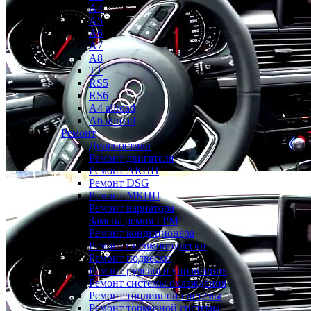
A4
A5
A6
A7
A8
TT
RS5
RS6
A4 allroad
A6 allroad
Ремонт
Диагностика
Ремонт двигателя
Ремонт АКПП
Ремонт DSG
Ремонт МКПП
Ремонт вариатора
Замена ремня ГРМ
Ремонт кондиционера
Ремонт пневмоподвески
Ремонт подвески
Ремонт рулевого управления
Ремонт системы охлаждения
Ремонт топливной системы
Ремонт тормозной системы