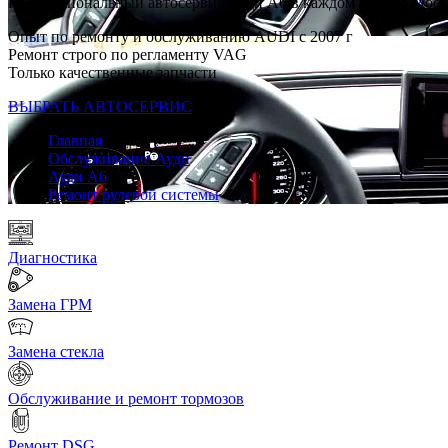
Профессиональный автосервис Ауди А6 в каждом районе Мос
Опыт по ремонту и обслуживанию AUDI с 2007 г
Ремонт строго по регламенту VAG
Только качественные запчасти
ВЫБРАТЬ АВТОСЕРВИС
Главная
Обслуживание Ауди
Ауди А6
Ремонт рулевой системы
Диагностика
Замена ГРМ
Замена стекла
Обслуживание и ремонт тормозов
Ремонт DSG