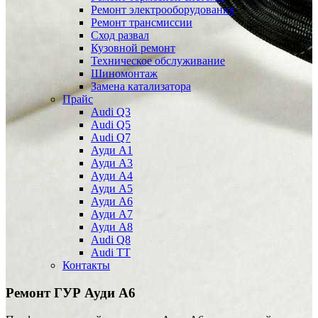
Ремонт электрооборудования
Ремонт трансмиссии
Сход развал
Кузовной ремонт
Техническое обслуживание
Шиномонтаж
Замена катализатора
Прайс
Audi Q3
Audi Q5
Audi Q7
Ауди А1
Ауди А3
Ауди А4
Ауди A5
Ауди А6
Ауди А7
Ауди A8
Audi Q8
Audi TT
Контакты
Ремонт ГУР
Ауди А6