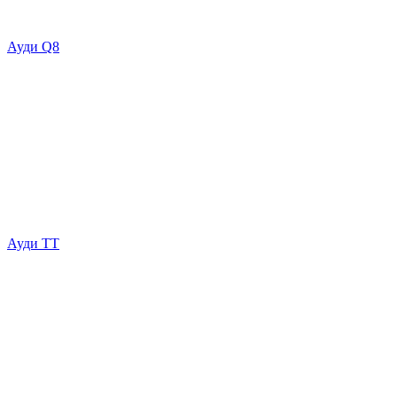
Ауди Q8
Ауди ТТ