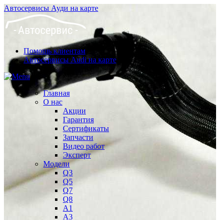
Автосервисы Ауди на карте
Помощь клиентам
Автосервисы Audi на карте
Главная
О нас
Акции
Гарантия
Сертификаты
Запчасти
Видео работ
Эксперт
Модели
Q3
Q5
Q7
Q8
A1
A3