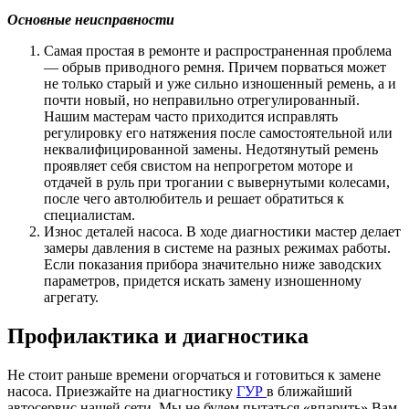
Основные неисправности
Самая простая в ремонте и распространенная проблема
— обрыв приводного ремня. Причем порваться может
не только старый и уже сильно изношенный ремень, а и
почти новый, но неправильно отрегулированный.
Нашим мастерам часто приходится исправлять
регулировку его натяжения после самостоятельной или
неквалифицированной замены. Недотянутый ремень
проявляет себя свистом на непрогретом моторе и
отдачей в руль при трогании с вывернутыми колесами,
после чего автолюбитель и решает обратиться к
специалистам.
Износ деталей насоса. В ходе диагностики мастер делает
замеры давления в системе на разных режимах работы.
Если показания прибора значительно ниже заводских
параметров, придется искать замену изношенному
агрегату.
Профилактика и диагностика
Не стоит раньше времени огорчаться и готовиться к замене
насоса. Приезжайте на диагностику
ГУР
в ближайший
автосервис нашей сети. Мы не будем пытаться «впарить» Вам