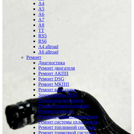
A4
A5
A6
A7
A8
TT
RS5
RS6
A4 allroad
A6 allroad
Ремонт
Диагностика
Ремонт двигателя
Ремонт АКПП
Ремонт DSG
Ремонт МКПП
Ремонт вариатора
Замена ремня ГРМ
Ремонт кондиционера
Ремонт пневмоподвески
Ремонт подвески
Ремонт рулевого управления
Ремонт системы охлаждения
Ремонт топливной системы
Ремонт тормозной системы